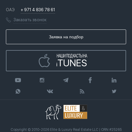
Недвижимость за криптовалюту в Дубае
История
Вопросы и ответы
ОАЭ
+ 971 4 836 78 61
Переезд в Дубай, ОАЭ
Лицензии
Книги
Заказать звонок
Гражданство ОАЭ
Почему мы
Инфографика
Купить недвижимость в кредит
Агентство недвижимости
Заявка на подбор
Статьи
Передать клиента
НАШИ ПОДКАСТЫ НА
TUNES
i
Copyright © 2010-2026 Elite & Luxury Real Estate LLC | ORN #25265