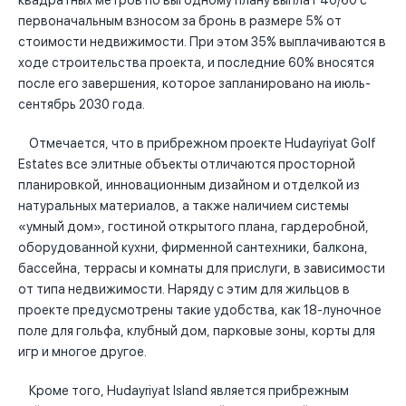
квадратных метров по выгодному плану выплат 40/60 с
первоначальным взносом за бронь в размере 5% от
стоимости недвижимости. При этом 35% выплачиваются в
ходе строительства проекта, и последние 60% вносятся
после его завершения, которое запланировано на июль-
сентябрь 2030 года.
Отмечается, что в прибрежном проекте Hudayriyat Golf
Estates все элитные объекты отличаются просторной
планировкой, инновационным дизайном и отделкой из
натуральных материалов, а также наличием системы
«умный дом», гостиной открытого плана, гардеробной,
оборудованной кухни, фирменной сантехники, балкона,
бассейна, террасы и комнаты для прислуги, в зависимости
от типа недвижимости. Наряду с этим для жильцов в
проекте предусмотрены такие удобства, как 18-луночное
поле для гольфа, клубный дом, парковые зоны, корты для
игр и многое другое.
Кроме того, Hudayriyat Island является прибрежным