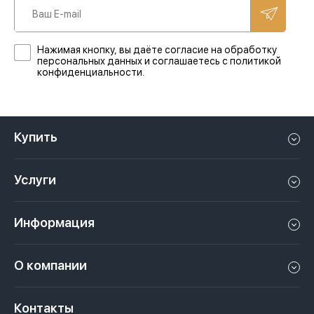
Нажимая кнопку, вы даёте согласие на обработку
персональных данных и соглашаетесь с политикой
конфиденциальности.
Купить
Квартиру в Дубае
Услуги
Дом в Дубае
Управление недвижимостью в Дубае, ОАЭ
Апартаменты в Дубае
Информация
Продать недвижимость в Дубае, ОАЭ
Лофт в Дубае
Видео
Сдать недвижимость в Дубае, ОАЭ
О компании
Пентхаус в Дубае
Подкасты
Инвестиции в Дубай, ОАЭ
Вакансии
Виллу в Дубае
Законы
Контакты