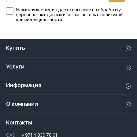
Нажимая кнопку, вы даёте согласие на обработку
персональных данных и соглашаетесь с политикой
конфиденциальности.
Купить
Квартиру в Дубае
Услуги
Дом в Дубае
Управление недвижимостью в Дубае, ОАЭ
Апартаменты в Дубае
Информация
Продать недвижимость в Дубае, ОАЭ
Лофт в Дубае
Видео
Сдать недвижимость в Дубае, ОАЭ
О компании
Пентхаус в Дубае
Подкасты
Инвестиции в Дубай, ОАЭ
Вакансии
Виллу в Дубае
Законы
Контакты
Недвижимость за криптовалюту в Дубае
История
Вопросы и ответы
ОАЭ
+ 971 4 836 78 61