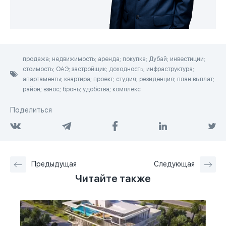
продажа; недвижимость; аренда; покупка; Дубай; инвестиции;
стоимость; ОАЭ; застройщик; доходность; инфраструктура;
апартаменты; квартира; проект; студия; резиденция; план выплат;
район; взнос; бронь; удобства; комплекс
Поделиться
Предыдущая
Следующая
Читайте также