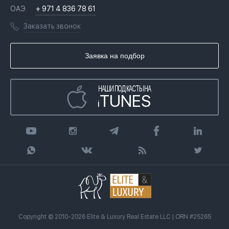
Вопросы и ответы
ОАЭ
+ 971 4 836 78 61
Переезд в Дубай, ОАЭ
Лицензии
Книги
Заказать звонок
Гражданство ОАЭ
Почему мы
Инфографика
Купить недвижимость в кредит
Агентство недвижимости
Заявка на подбор
Статьи
Передать клиента
НАШИ ПОДКАСТЫ НА
TUNES
i
Copyright © 2010-2026 Elite & Luxury Real Estate LLC | ORN #25265