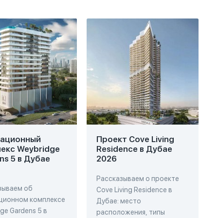
вационный
Проект Cove Living
екс Weybridge
Residence в Дубае
ns 5 в Дубае
2026
Рассказываем о проекте
зываем об
Cove Living Residence в
ционном комплексе
Дубае: место
ge Gardens 5 в
расположения, типы