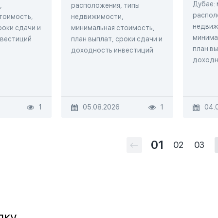
Дубае:
,
расположения, типы
распол
тоимость,
недвижимости,
недвиж
роки сдачи и
минимальная стоимость,
минима
нвестиций
план выплат, сроки сдачи и
план вы
доходность инвестиций
доходн
1
05.08.2026
1
04.
01
02
03
лку