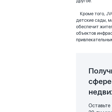
другое.
Кроме того, JVC
детские сады, м
обеспечит жител
объектов инфрас
привлекательным
Получ
сфере
недви
Оставьте 