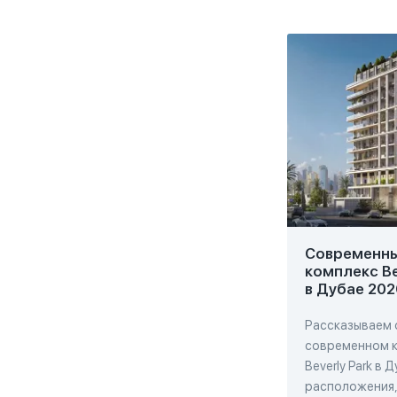
Современн
комплекс Be
в Дубае 202
Рассказываем 
современном 
Beverly Park в 
расположения,