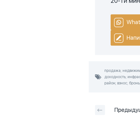
20-ти ми
What
Напи
продажа; недвижимо
доходность; инфрас
район; взнос; бронь
Предыду