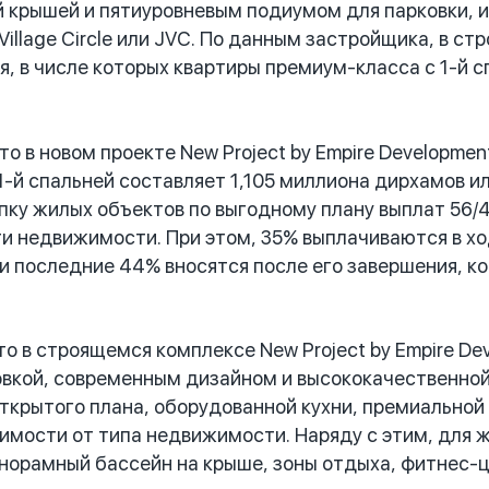
 крышей и пятиуровневым подиумом для парковки, 
 Village Circle или JVC. По данным застройщика, в 
я, в числе которых квартиры премиум-класса с 1-й 
 в новом проекте New Project by Empire Developme
1-й спальней составляет 1,105 миллиона дирхамов и
пку жилых объектов по выгодному плану выплат 56/4
и недвижимости. При этом, 35% выплачиваются в хо
 и последние 44% вносятся после его завершения, к
 в строящемся комплексе New Project by Empire De
вкой, современным дизайном и высококачественной
ткрытого плана, оборудованной кухни, премиальной 
симости от типа недвижимости. Наряду с этим, для 
анорамный бассейн на крыше, зоны отдыха, фитнес-ц