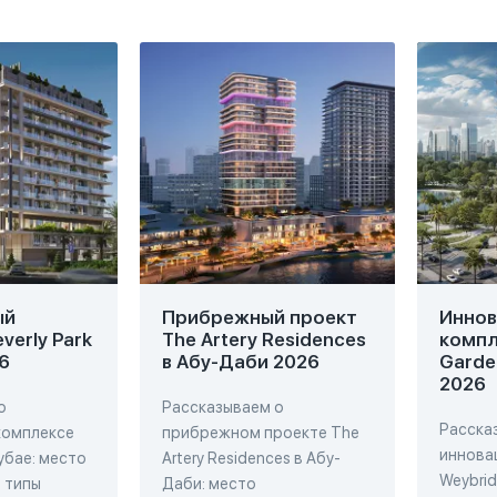
ый
Прибрежный проект
Инно
verly Park
The Artery Residences
компл
6
в Абу-Даби 2026
Garde
2026
о
Рассказываем о
Расска
комплексе
прибрежном проекте The
иннова
Дубае: место
Artery Residences в Абу-
Weybrid
 типы
Даби: место