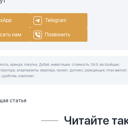
нут
sApp
Telegram
сать нам
Позвонить
сть; аренда; покупка; Дубай; инвестиции; стоимость; ОАЭ; застройщик;
труктура; апартаменты; квартира; проект; дуплекс; резиденция; план выплат;
; удобства; комплекс
щая
статья
Читайте та