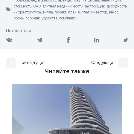
продажа; недвижимость; аренда; покупка; Дубай; инвестиции;
стоимость; ОАЭ; элитная недвижимость; застройщик; доходность;
инфраструктура; вилла; проект; план выплат; инвестор; взнос;
бронь; особняк; удобства; комплекс
Поделиться
Предыдущая
Следующая
Читайте также