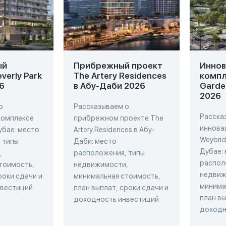
ый
Прибрежный проект
Инно
verly Park
The Artery Residences
компл
6
в Абу-Даби 2026
Garde
2026
о
Рассказываем о
Расска
комплексе
прибрежном проекте The
иннова
Дубае: место
Artery Residences в Абу-
Weybrid
 типы
Даби: место
Дубае:
,
расположения, типы
распол
тоимость,
недвижимости,
недвиж
роки сдачи и
минимальная стоимость,
минима
нвестиций
план выплат, сроки сдачи и
план вы
доходность инвестиций
доходн