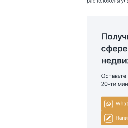
расположены уль
Получ
сфере
недви
Оставьте 
20-ти ми
What
Напи