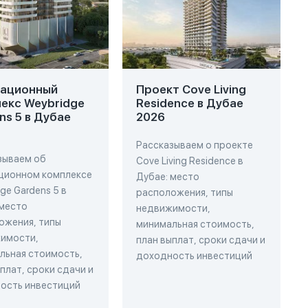
вационный
Проект Cove Living
екс Weybridge
Residence в Дубае
ns 5 в Дубае
2026
Рассказываем о проекте
зываем об
Cove Living Residence в
ционном комплексе
Дубае: место
ge Gardens 5 в
расположения, типы
 место
недвижимости,
ожения, типы
минимальная стоимость,
имости,
план выплат, сроки сдачи и
льная стоимость,
доходность инвестиций
плат, сроки сдачи и
ость инвестиций