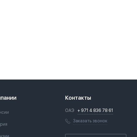
мпании
Контакты
ОАЭ
+ 971 4 836 78 61
нсии
Заказать звонок
рия
нзии