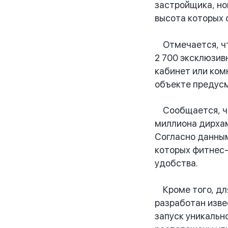
застройщика, но
высота которых 
Отмечается, чт
2 700 эксклюзив
кабинет или комн
объекте предусм
Сообщается, что
миллиона дирхам
Согласно данным
которых фитнес-
удобства.
Кроме того, для
разработан изве
запуск уникальн