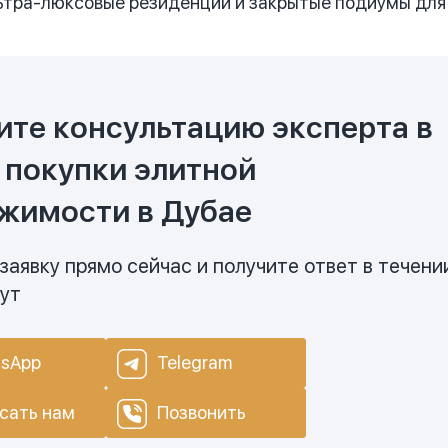
тра-люксовые резиденции и закрытые подиумы для 
ите консультацию эксперта в
 покупки элитной
жимости в Дубае
заявку прямо сейчас и получите ответ в течени
нут
sApp
Telegram
сать нам
Позвонить