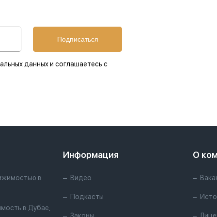
Подписаться
альных данных и соглашаетесь с
Информация
О ко
ижимостью в
Видео
Вака
Подкасты
Исто
мость в Дубае,
Законы
Лице