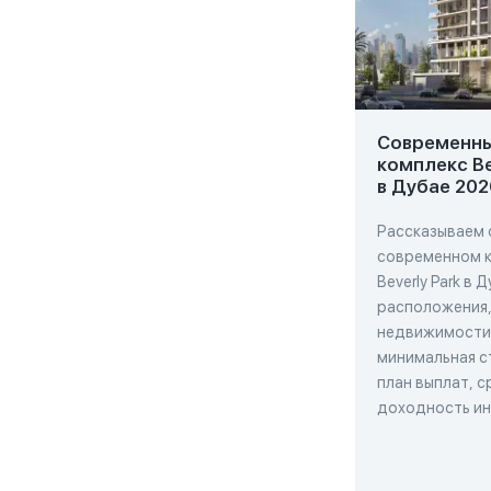
Современн
комплекс Be
в Дубае 202
Рассказываем 
современном 
Beverly Park в 
расположения,
недвижимости
минимальная с
план выплат, с
доходность и