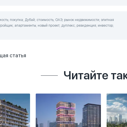
сть; покупка; Дубай; стоимость; ОАЭ; рынок недвижимости; элитная
ройщик; апартаменты; новый проект; дуплекс; резиденция; инвестор;
щая
статья
Читайте та