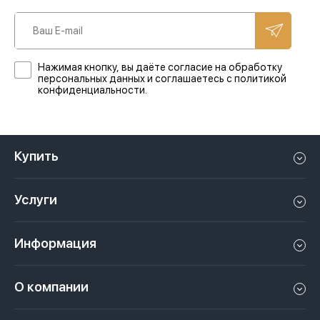
Нажимая кнопку, вы даёте согласие на обработку
персональных данных и соглашаетесь с политикой
конфиденциальности.
Купить
Квартиру в Дубае
Услуги
Дом в Дубае
Управление недвижимостью в Дубае, ОАЭ
Апартаменты в Дубае
Информация
Продать недвижимость в Дубае, ОАЭ
Лофт в Дубае
Видео
Сдать недвижимость в Дубае, ОАЭ
О компании
Пентхаус в Дубае
Подкасты
Инвестиции в Дубай, ОАЭ
Вакансии