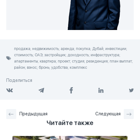
продажа; недвижимость; аренда; покупка; Дубай; инвестиции;
стоимость; ОАЭ; застройщик; доходность; инфраструктура;
апартаменты; квартира; проект; студия; резиденция; план выплат;
район; взнос; бронь; удобства; комплекс
Поделиться
Предыдущая
Следующая
Читайте также