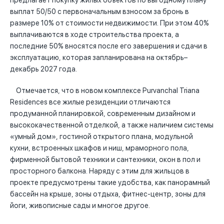
предлагает покупку жилых объектов по выгодному плану
выплат 50/50 с первоначальным взносом за бронь в
размере 10% от стоимости недвижимости. При этом 40%
выплачиваются в ходе строительства проекта, а
последние 50% вносятся после его завершения и сдачи в
эксплуатацию, которая запланирована на октябрь–
декабрь 2027 года.
Отмечается, что в новом комплексе Purvanchal Triana
Residences все жилые резиденции отличаются
продуманной планировкой, современным дизайном и
высококачественной отделкой, а также наличием системы
«умный дом», гостиной открытого плана, модульной
кухни, встроенных шкафов и ниш, мраморного пола,
фирменной бытовой техники и сантехники, окон в пол и
просторного балкона. Наряду с этим для жильцов в
проекте предусмотрены такие удобства, как панорамный
бассейн на крыше, зоны отдыха, фитнес-центр, зоны для
йоги, живописные сады и многое другое.