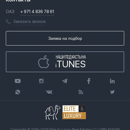
Недвижимость за криптовалюту в Дубае
История
Вопросы и ответы
ОАЭ
+ 971 4 836 78 61
Переезд в Дубай, ОАЭ
Лицензии
Книги
Заказать звонок
Гражданство ОАЭ
Почему мы
Инфографика
Купить недвижимость в кредит
Агентство недвижимости
Заявка на подбор
Статьи
Передать клиента
НАШИ ПОДКАСТЫ НА
TUNES
i
Copyright © 2010-2026 Elite & Luxury Real Estate LLC | ORN #25265