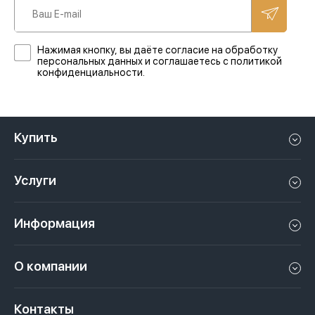
Нажимая кнопку, вы даёте согласие на обработку
персональных данных и соглашаетесь с политикой
конфиденциальности.
Купить
Квартиру в Дубае
Услуги
Дом в Дубае
Управление недвижимостью в Дубае, ОАЭ
Апартаменты в Дубае
Информация
Продать недвижимость в Дубае, ОАЭ
Лофт в Дубае
Видео
Сдать недвижимость в Дубае, ОАЭ
О компании
Пентхаус в Дубае
Подкасты
Инвестиции в Дубай, ОАЭ
Вакансии
Виллу в Дубае
Законы
Контакты