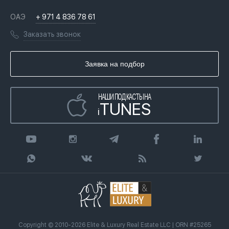
Недвижимость за криптовалюту в Дубае
История
Вопросы и ответы
ОАЭ
+ 971 4 836 78 61
Переезд в Дубай, ОАЭ
Лицензии
Книги
Заказать звонок
Гражданство ОАЭ
Почему мы
Инфографика
Купить недвижимость в кредит
Агентство недвижимости
Заявка на подбор
Статьи
Передать клиента
НАШИ ПОДКАСТЫ НА
TUNES
i
Copyright © 2010-2026 Elite & Luxury Real Estate LLC | ORN #25265