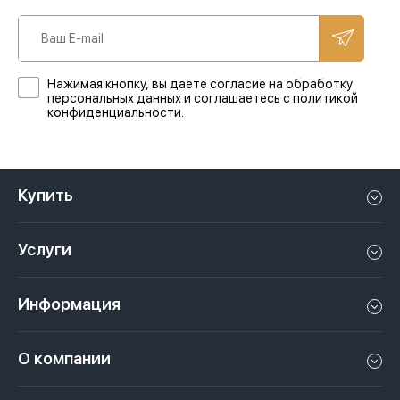
Нажимая кнопку, вы даёте согласие на обработку
персональных данных и соглашаетесь с политикой
конфиденциальности.
Купить
Квартиру в Дубае
Услуги
Дом в Дубае
Управление недвижимостью в Дубае, ОАЭ
Апартаменты в Дубае
Информация
Продать недвижимость в Дубае, ОАЭ
Лофт в Дубае
Видео
Сдать недвижимость в Дубае, ОАЭ
О компании
Пентхаус в Дубае
Подкасты
Инвестиции в Дубай, ОАЭ
Вакансии