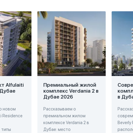
 Alfulaiti
Премиальный жилой
Совр
 Дубае
комплекс Verdania 2 в
компл
Дубае 2026
в Дуб
о новом
Рассказываем о
Расска
ti Residence
премиальном жилом
соврем
комплексе Verdania 2 в
Beverly
 типы
Дубае: место
распол