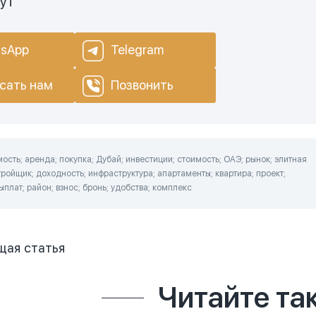
нут
sApp
Telegram
сать нам
Позвонить
сть; аренда; покупка; Дубай; инвестиции; стоимость; ОАЭ; рынок; элитная
ройщик; доходность; инфраструктура; апартаменты; квартира; проект;
ыплат; район; взнос; бронь; удобства; комплекс
щая
статья
Читайте та