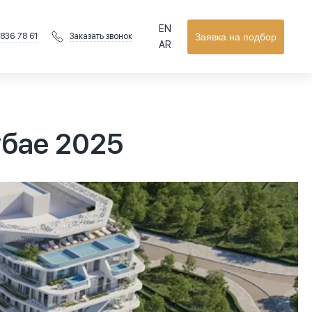
EN
 836 78 61
Заявка на подбор
Заказать звонок
AR
убае 2025