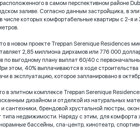
 расположенного в самом перспективном районе Duba
идском заливе. Согласно данным застройщика, в эл
в числе которых комфортабельные квартиры с 2-я и
метров.
 в новом проекте Treppan Serenique Residences м
ставляет 2,85 миллиона дирхамов или 776 000 долла
в по выгодному плану выплат 60/40 с первоначальн
ри этом, 40% выплачиваются в ходе строительства 
ачи в эксплуатацию, которое запланировано в октяб
 в элитном комплексе Treppan Serenique Residenc
ысканным дизайном и отделкой из натуральных мат
 и сантехники, брендовой хрустальной люстры, окон 
т типа недвижимости. Наряду с этим, для комфорта
анорамные бассейны, спа-центр, кинотеатр, спортивн