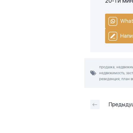
20-ти ми
What
Напи
продажа; недвижимо
недвижимость; заст
резиденция; план в
Предыду