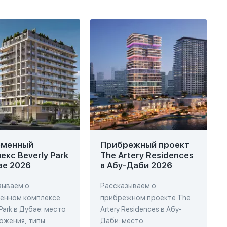
еменный
Прибрежный проект
екс Beverly Park
The Artery Residences
ае 2026
в Абу-Даби 2026
зываем о
Рассказываем о
енном комплексе
прибрежном проекте The
 Park в Дубае: место
Artery Residences в Абу-
ожения, типы
Даби: место