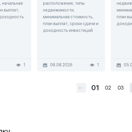
 начальная
расположения, типы
недвиж
н выплат,
недвижимости,
минима
 доходность
минимальная стоимость,
план вы
план выплат, сроки сдачи и
доходн
доходность инвестиций
1
06.08.2026
1
05.
01
02
03
лку