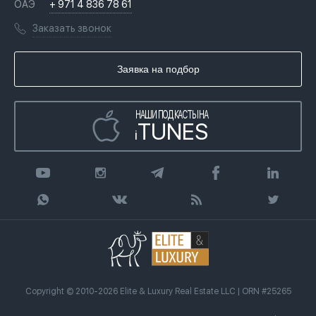
ОАЭ
+ 971 4 836 78 61
Переезд в Дубай, ОАЭ
Лицензии
Книги
Заказать звонок
Гражданство ОАЭ
Почему мы
Инфографика
Купить недвижимость в кредит
Агентство недвижимости
Заявка на подбор
Статьи
Передать клиента
НАШИ ПОДКАСТЫ НА
TUNES
i
Copyright © 2010-2026 Elite & Luxury Real Estate LLC | ORN #25265