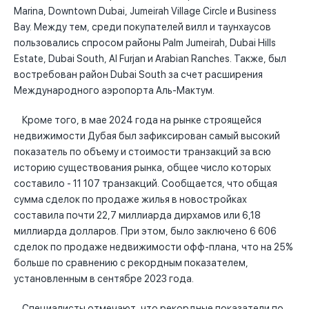
Marina, Downtown Dubai, Jumeirah Village Circle и Business
Bay. Между тем, среди покупателей вилл и таунхаусов
пользовались спросом районы Palm Jumeirah, Dubai Hills
Estate, Dubai South, Al Furjan и Arabian Ranches. Также, был
востребован район Dubai South за счет расширения
Международного аэропорта Аль-Мактум.
Кроме того, в мае 2024 года на рынке строящейся
недвижимости Дубая был зафиксирован самый высокий
показатель по объему и стоимости транзакций за всю
историю существования рынка, общее число которых
составило - 11 107 транзакций. Сообщается, что общая
сумма сделок по продаже жилья в новостройках
составила почти 22,7 миллиарда дирхамов или 6,18
миллиарда долларов. При этом, было заключено 6 606
сделок по продаже недвижимости офф-плана, что на 25%
больше по сравнению с рекордным показателем,
установленным в сентябре 2023 года.
Специалисты отмечают, что рекордные показатели по