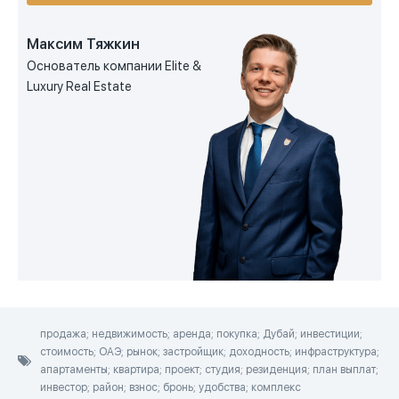
Максим Тяжкин
Основатель компании Elite &
Luxury Real Estate
продажа; недвижимость; аренда; покупка; Дубай; инвестиции;
стоимость; ОАЭ; рынок; застройщик; доходность; инфраструктура;
апартаменты; квартира; проект; студия; резиденция; план выплат;
инвестор; район; взнос; бронь; удобства; комплекс