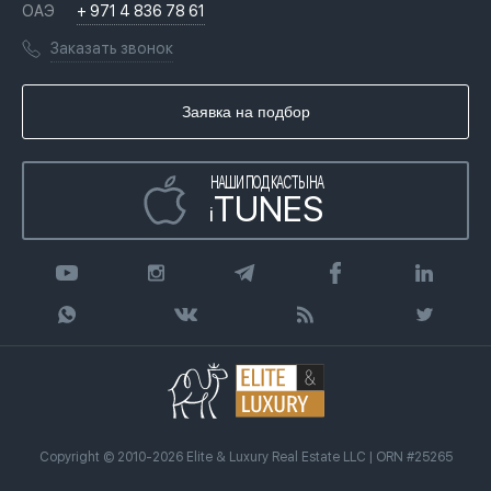
Вопросы и ответы
ОАЭ
+ 971 4 836 78 61
Переезд в Дубай, ОАЭ
Лицензии
Книги
Заказать звонок
Гражданство ОАЭ
Почему мы
Инфографика
Купить недвижимость в кредит
Агентство недвижимости
Заявка на подбор
Статьи
Передать клиента
НАШИ ПОДКАСТЫ НА
TUNES
i
Copyright © 2010-2026 Elite & Luxury Real Estate LLC | ORN #25265