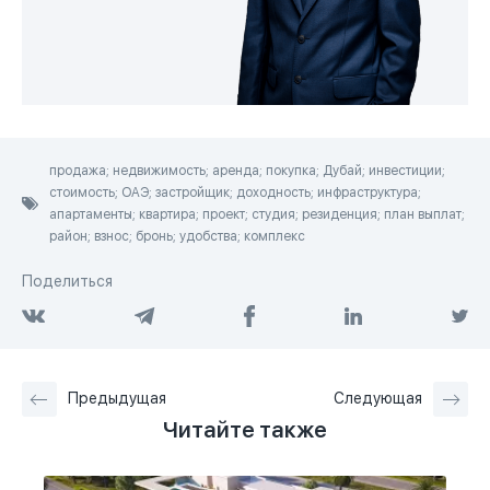
продажа; недвижимость; аренда; покупка; Дубай; инвестиции;
стоимость; ОАЭ; застройщик; доходность; инфраструктура;
апартаменты; квартира; проект; студия; резиденция; план выплат;
район; взнос; бронь; удобства; комплекс
Поделиться
Предыдущая
Следующая
Читайте также