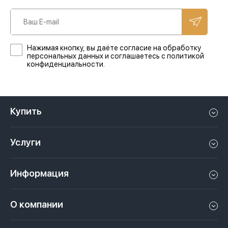
Нажимая кнопку, вы даёте согласие на обработку
персональных данных и соглашаетесь с политикой
конфиденциальности.
Купить
Квартиру в Дубае
Услуги
Дом в Дубае
Управление недвижимостью в Дубае, ОАЭ
Апартаменты в Дубае
Информация
Продать недвижимость в Дубае, ОАЭ
Лофт в Дубае
Видео
Сдать недвижимость в Дубае, ОАЭ
О компании
Пентхаус в Дубае
Подкасты
Инвестиции в Дубай, ОАЭ
Вакансии