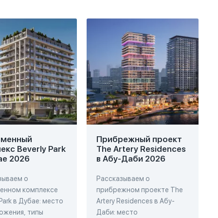
еменный
Прибрежный проект
екс Beverly Park
The Artery Residences
ае 2026
в Абу-Даби 2026
зываем о
Рассказываем о
енном комплексе
прибрежном проекте The
 Park в Дубае: место
Artery Residences в Абу-
ожения, типы
Даби: место