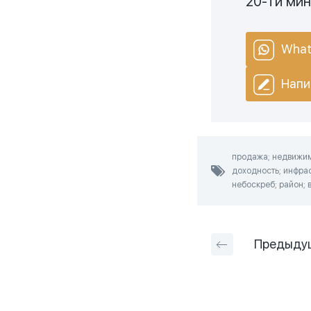
20-ти ми
What
Напи
продажа; недвижимо
доходность; инфрас
небоскреб; район; 
Предыду