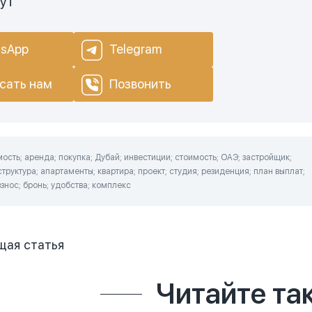
нут
sApp
Telegram
сать нам
Позвонить
сть; аренда; покупка; Дубай; инвестиции; стоимость; ОАЭ; застройщик;
труктура; апартаменты; квартира; проект; студия; резиденция; план выплат;
взнос; бронь; удобства; комплекс
щая
статья
Читайте та