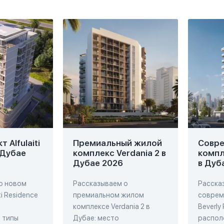
 Alfulaiti
Премиальный жилой
Совр
 Дубае
комплекс Verdania 2 в
компл
Дубае 2026
в Дуб
о новом
Рассказываем о
Расска
ti Residence
премиальном жилом
соврем
комплексе Verdania 2 в
Beverly
 типы
Дубае: место
распол