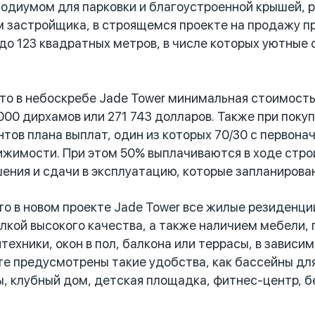
одиумом для парковки и благоустроенной крышей, 
м застройщика, в строящемся проекте на продажу 
до 123 квадратных метров, в числе которых уютные с
 в небоскребе Jade Tower минимальная стоимость 
000 дирхамов или 271 743 долларов. Также при пок
нтов плана выплат, один из которых 70/30 с первона
жимости. При этом 50% выплачиваются в ходе строи
шения и сдачи в эксплуатацию, которые запланирова
 в новом проекте Jade Tower все жилые резиденци
лкой высокого качества, а также наличием мебели, 
техники, окон в пол, балкона или террасы, в зависи
те предусмотрены такие удобства, как бассейны для
, клубный дом, детская площадка, фитнес-центр, б