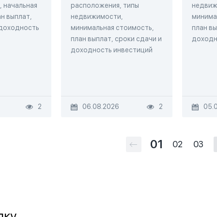
 начальная
расположения, типы
недвиж
н выплат,
недвижимости,
минима
 доходность
минимальная стоимость,
план вы
план выплат, сроки сдачи и
доходн
доходность инвестиций
2
06.08.2026
2
05.
01
02
03
лку