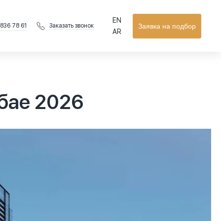
EN
 836 78 61
Заявка на подбор
Заказать звонок
AR
бае 2026