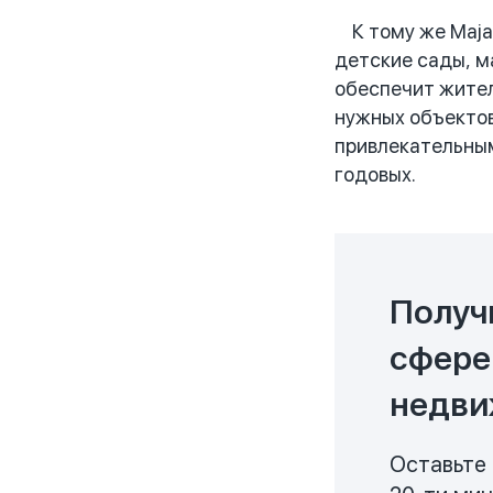
К тому же Majan
детские сады, м
обеспечит жител
нужных объектов
привлекательным
годовых.
Получ
сфере
недви
Оставьте 