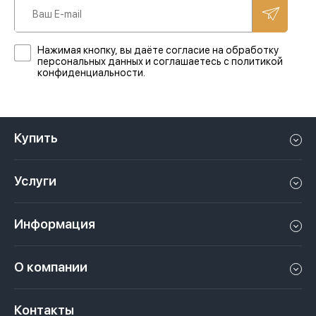
Нажимая кнопку, вы даёте согласие на обработку
персональных данных и соглашаетесь с политикой
конфиденциальности.
Купить
Квартиру в Дубае
Услуги
Дом в Дубае
Управление недвижимостью в Дубае, ОАЭ
Апартаменты в Дубае
Информация
Продать недвижимость в Дубае, ОАЭ
Лофт в Дубае
Видео
Сдать недвижимость в Дубае, ОАЭ
О компании
Пентхаус в Дубае
Подкасты
Инвестиции в Дубай, ОАЭ
Вакансии
Виллу в Дубае
Законы
Контакты