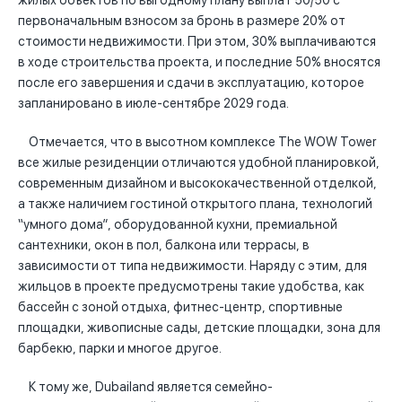
жилых объектов по выгодному плану выплат 50/50 с
первоначальным взносом за бронь в размере 20% от
стоимости недвижимости. При этом, 30% выплачиваются
в ходе строительства проекта, и последние 50% вносятся
после его завершения и сдачи в эксплуатацию, которое
запланировано в июле-сентябре 2029 года.
Отмечается, что в высотном комплексе The WOW Tower
все жилые резиденции отличаются удобной планировкой,
современным дизайном и высококачественной отделкой,
а также наличием гостиной открытого плана, технологий
“умного дома”, оборудованной кухни, премиальной
сантехники, окон в пол, балкона или террасы, в
зависимости от типа недвижимости. Наряду с этим, для
жильцов в проекте предусмотрены такие удобства, как
бассейн с зоной отдыха, фитнес-центр, спортивные
площадки, живописные сады, детские площадки, зона для
барбекю, парки и многое другое.
К тому же, Dubailand является семейно-