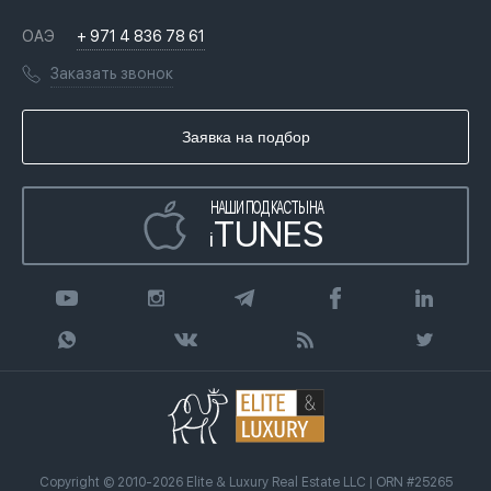
Недвижимость за криптовалюту в Дубае
История
Вопросы и ответы
ОАЭ
+ 971 4 836 78 61
Переезд в Дубай, ОАЭ
Лицензии
Книги
Заказать звонок
Гражданство ОАЭ
Почему мы
Инфографика
Купить недвижимость в кредит
Агентство недвижимости
Заявка на подбор
Статьи
Передать клиента
НАШИ ПОДКАСТЫ НА
TUNES
i
Copyright © 2010-2026 Elite & Luxury Real Estate LLC | ORN #25265