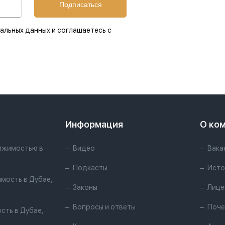
Подписаться
альных данных и соглашаетесь с
Информация
О ко
ижимостью в
Видео
Вака
Подкасты
Исто
мость в Дубае,
Законы
Лице
Вопросы и ответы
Поче
сть в Дубае,