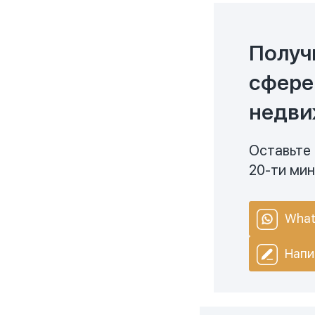
Получ
сфере
недви
Оставьте 
20-ти ми
What
Напи