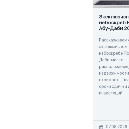
Эксклюзивн
небоскреб F
Абу-Даби 2
Рассказываем 
эксклюзивном
небоскребе Flo
Даби: место
расположения,
недвижимости,
стоимость, пла
сроки сдачи и
инвестиций
07.08.2026