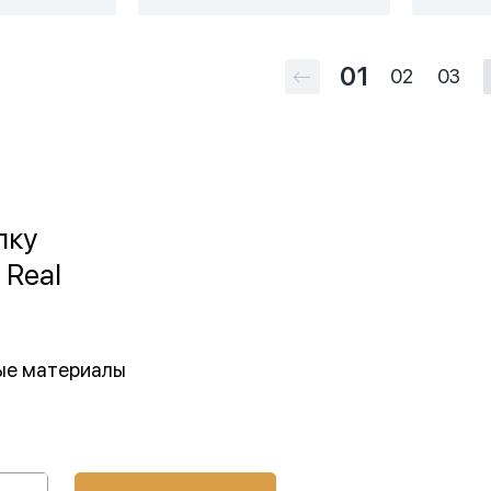
01
02
03
лку
 Real
ные материалы