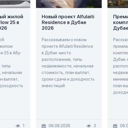
ый жилой
Новый проект Alfulaiti
Прем
low 25 в
Residence в Дубае
компл
026
2026
Дубае
об
Рассказываем о новом
Расска
 жилом
проекте Alfulaiti Residence
премиа
w 25 в Абу-
в Дубае: место
комплек
расположения, типы
Дубае:
 типы
недвижимости, начальная
распол
 начальная
стоимость, план выплат,
недвиж
н выплат,
сроки сдачи и доходность
минима
 доходность
инвестиций
план вы
доходн
1
06.08.2026
3
06.