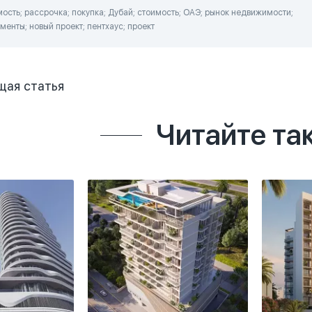
сть; рассрочка; покупка; Дубай; стоимость; ОАЭ; рынок недвижимости;
менты; новый проект; пентхаус; проект
щая
статья
Читайте та