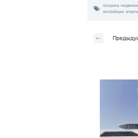
продажа; недвижимо
застройщик; апарта
Предыду