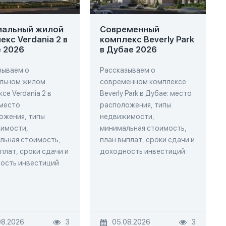
иальный жилой
Современный
екс Verdania 2 в
комплекс Beverly Park
 2026
в Дубае 2026
зываем о
Рассказываем о
льном жилом
современном комплексе
се Verdania 2 в
Beverly Park в Дубае: место
 место
расположения, типы
ожения, типы
недвижимости,
имости,
минимальная стоимость,
льная стоимость,
план выплат, сроки сдачи и
плат, сроки сдачи и
доходность инвестиций
ость инвестиций
08.2026
3
05.08.2026
3