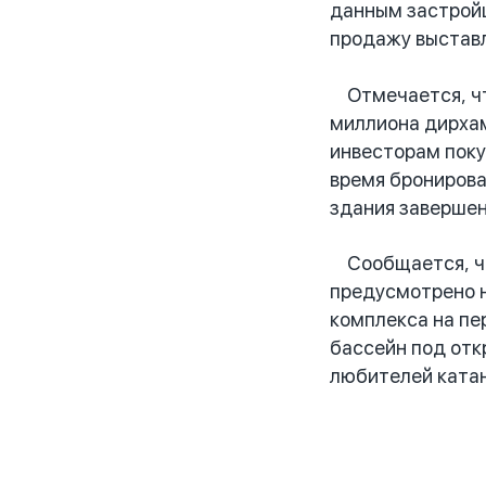
данным застройщ
продажу выставл
Отмечается, что
миллиона дирхам
инвесторам поку
время бронирова
здания завершен
Сообщается, что
предусмотрено н
комплекса на пе
бассейн под отк
любителей катан