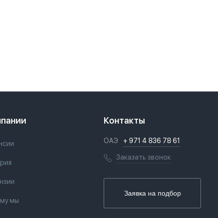
мпании
Контакты
ОАЭ
+ 971 4 836 78 61
нсии
Заказать звонок
рия
нзии
Заявка на подбор
му мы