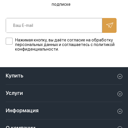
подписке
Нажимая кнопку, вы даёте согласие на обработку
персональных данных и соглашаетесь с политикой
конфиденциальности.
Купить
Квартиру в Дубае
Услуги
Дом в Дубае
Управление недвижимостью в Дубае, ОАЭ
Апартаменты в Дубае
Информация
Продать недвижимость в Дубае, ОАЭ
Лофт в Дубае
Видео
Сдать недвижимость в Дубае, ОАЭ
О компании