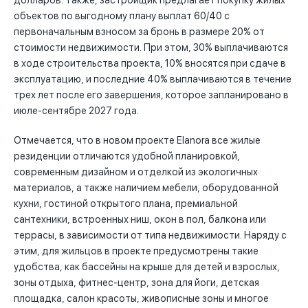
долларов. Также, застройщик предлагает покупку жилых
объектов по выгодному плану выплат 60/40 с
первоначальным взносом за бронь в размере 20% от
стоимости недвижимости. При этом, 30% выплачиваются
в ходе строительства проекта, 10% вносятся при сдаче в
эксплуатацию, и последние 40% выплачиваются в течение
трех лет после его завершения, которое запланировано в
июле-сентябре 2027 года.
Отмечается, что в новом проекте Elanora все жилые
резиденции отличаются удобной планировкой,
современным дизайном и отделкой из экологичных
материалов, а также наличием мебели, оборудованной
кухни, гостиной открытого плана, премиальной
сантехники, встроенных ниш, окон в пол, балкона или
террасы, в зависимости от типа недвижимости. Наряду с
этим, для жильцов в проекте предусмотрены такие
удобства, как бассейны на крыше для детей и взрослых,
зоны отдыха, фитнес-центр, зона для йоги, детская
площадка, салон красоты, живописные зоны и многое