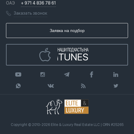
Вопросы и ответы
ОАЭ
+ 971 4 836 78 61
Переезд в Дубай, ОАЭ
Лицензии
Книги
Заказать звонок
Гражданство ОАЭ
Почему мы
Инфографика
Купить недвижимость в кредит
Агентство недвижимости
Заявка на подбор
Статьи
Передать клиента
НАШИ ПОДКАСТЫ НА
TUNES
i
Copyright © 2010-2026 Elite & Luxury Real Estate LLC | ORN #25265