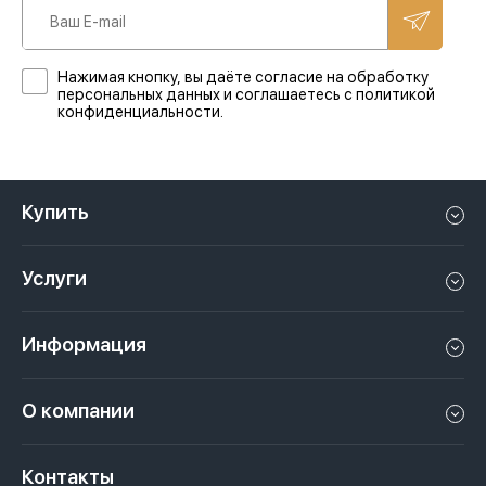
Нажимая кнопку, вы даёте согласие на обработку
персональных данных и соглашаетесь с политикой
конфиденциальности.
Купить
Квартиру в Дубае
Услуги
Дом в Дубае
Управление недвижимостью в Дубае, ОАЭ
Апартаменты в Дубае
Информация
Продать недвижимость в Дубае, ОАЭ
Лофт в Дубае
Видео
Сдать недвижимость в Дубае, ОАЭ
О компании
Пентхаус в Дубае
Подкасты
Инвестиции в Дубай, ОАЭ
Вакансии
Виллу в Дубае
Законы
Контакты