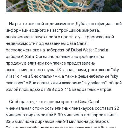
На рынке элитной недвижимости Дубая, по официальной
информации одного из застройщиков эмирата,
анонсирован запуск нового проекта ультрароскошной
недвижимости под названием Casa Canal,
расположенного на набережной Dubai Water Canal в
районе Al Safa. Согласно данным застройщика, на
продажу в элитном комплексе представлены
эксклюзивные пентхаусы с 3-я спальнями, роскошные “sky
villas” с 4-я и 5-ю спальнями, а также фешенебельные “sky
mansions” с 6-ю спальнями и люксовые “sky palaces”, общей
жилой площадью от 398 до 2 415 квадратных метров.
Сообщается, что в новом проекте Casa Canal
минимальная стоимость элитных пентхаусов составит 22
миллиона дирхамов или 5,99 миллиона долларов и вилл -
33,5 миллиона дирхамов или 9,1 миллиона долларов.