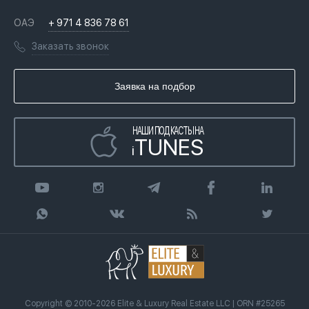
Недвижимость за криптовалюту в Дубае
История
Вопросы и ответы
ОАЭ
+ 971 4 836 78 61
Переезд в Дубай, ОАЭ
Лицензии
Книги
Заказать звонок
Гражданство ОАЭ
Почему мы
Инфографика
Купить недвижимость в кредит
Агентство недвижимости
Заявка на подбор
Статьи
Передать клиента
НАШИ ПОДКАСТЫ НА
TUNES
i
Copyright © 2010-2026 Elite & Luxury Real Estate LLC | ORN #25265