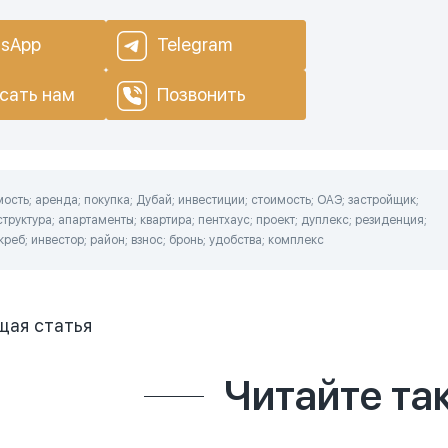
sApp
Telegram
сать нам
Позвонить
сть; аренда; покупка; Дубай; инвестиции; стоимость; ОАЭ; застройщик;
труктура; апартаменты; квартира; пентхаус; проект; дуплекс; резиденция;
реб; инвестор; район; взнос; бронь; удобства; комплекс
щая
статья
Читайте та