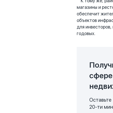
К тому же, райо
магазины и рест
обеспечит жител
объектов инфрас
для инвесторов,
годовых.
Получ
сфере
недви
Оставьте 
20-ти ми