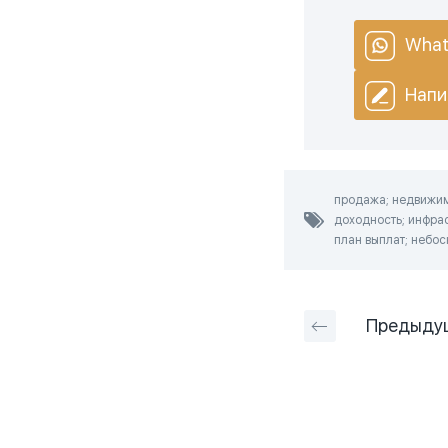
What
Напи
продажа; недвижимо
доходность; инфрас
план выплат; небоск
Предыду