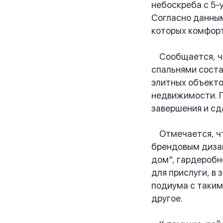
небоскреба с 5-
Согласно данным
которых комфорт
Сообщается, что
спальнями соста
элитных объекто
недвижимости. П
завершения и сд
Отмечается, что
брендовым дизай
дом”, гардеробн
для прислуги, в
подиума с таким
другое.