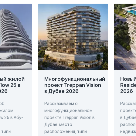
ый жилой
Многофункциональный
Новый 
low 25 в
проект Treppan Vision
Resid
026
в Дубае 2026
2026
об
Рассказываем о
Расска
 жилом
многофункциональном
проекте
w 25 в Абу-
проекте Treppan Vision в
в Дубае
Дубае: место
распол
 типы
расположения, типы
недвиж