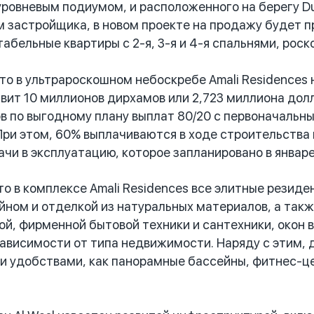
уровневым подиумом, и расположенного на берегу Du
 застройщика, в новом проекте на продажу будет пр
абельные квартиры с 2-я, 3-я и 4-я спальнями, рос
 в ультрароскошном небоскребе Amali Residences 
вит 10 миллионов дирхамов или 2,723 миллиона дол
в по выгодному плану выплат 80/20 с первоначальны
ри этом, 60% выплачиваются в ходе строительства п
ачи в эксплуатацию, которое запланировано в январ
 в комплексе Amali Residences все элитные резиде
ном и отделкой из натуральных материалов, а такж
ой, фирменной бытовой техники и сантехники, окон в
 зависимости от типа недвижимости. Наряду с этим,
и удобствами, как панорамные бассейны, фитнес-це