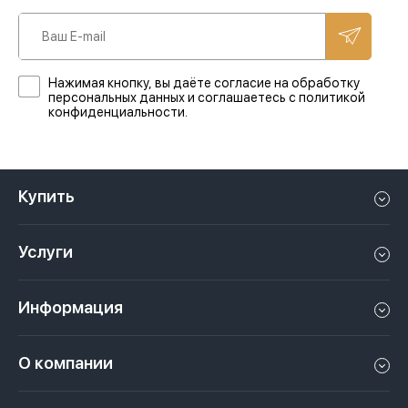
Нажимая кнопку, вы даёте согласие на обработку
персональных данных и соглашаетесь с политикой
конфиденциальности.
Купить
Квартиру в Дубае
Услуги
Дом в Дубае
Управление недвижимостью в Дубае, ОАЭ
Апартаменты в Дубае
Информация
Продать недвижимость в Дубае, ОАЭ
Лофт в Дубае
Видео
Сдать недвижимость в Дубае, ОАЭ
О компании
Пентхаус в Дубае
Подкасты
Инвестиции в Дубай, ОАЭ
Вакансии
Виллу в Дубае