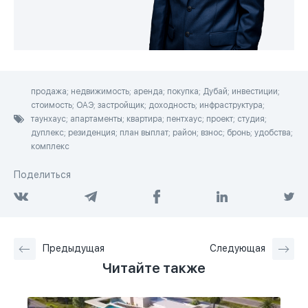
продажа; недвижимость; аренда; покупка; Дубай; инвестиции;
стоимость; ОАЭ; застройщик; доходность; инфраструктура;
таунхаус; апартаменты; квартира; пентхаус; проект; студия;
дуплекс; резиденция; план выплат; район; взнос; бронь; удобства;
комплекс
Поделиться
Предыдущая
Следующая
Читайте также