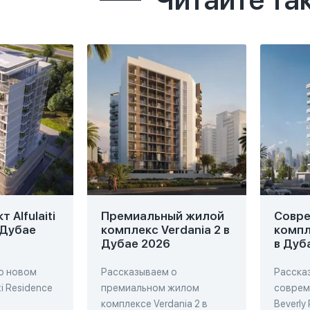
Читайте та
 Alfulaiti
Премиальный жилой
Совр
 Дубае
комплекс Verdania 2 в
компл
Дубае 2026
в Дуб
о новом
Рассказываем о
Расска
ti Residence
премиальном жилом
соврем
комплексе Verdania 2 в
Beverly