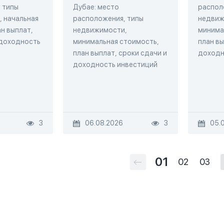
 типы
Дубае: место
распол
 начальная
расположения, типы
недвиж
н выплат,
недвижимости,
минима
 доходность
минимальная стоимость,
план вы
план выплат, сроки сдачи и
доходн
доходность инвестиций
3
06.08.2026
3
05.
01
02
03