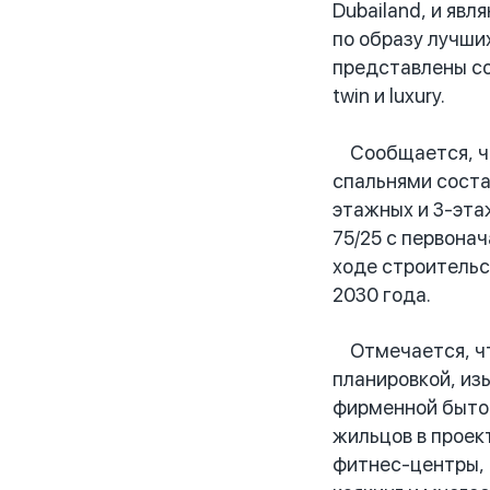
Dubailand, и яв
по образу лучши
представлены со
twin и luxury.
Сообщается, что
спальнями соста
этажных и 3-эта
75/25 с первона
ходе строительс
2030 года.
Отмечается, что
планировкой, из
фирменной бытово
жильцов в проек
фитнес-центры, 