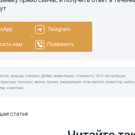
заявку прямо сейчас и получите ответ в течени
нут
sApp
Telegram
сать нам
Позвонить
сть; аренда; покупка; Дубай; инвестиции; стоимость; ОАЭ; застройщик;
руктура; таунхаус; вилла; проект; резиденция; план выплат; инвестор; район
ства; комплекс
щая
статья