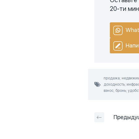
Оставьте 
20-ти ми
What
Напи
продажа; недвижимо
доходность; инфраст
взнос; бронь; удоб
Предыду