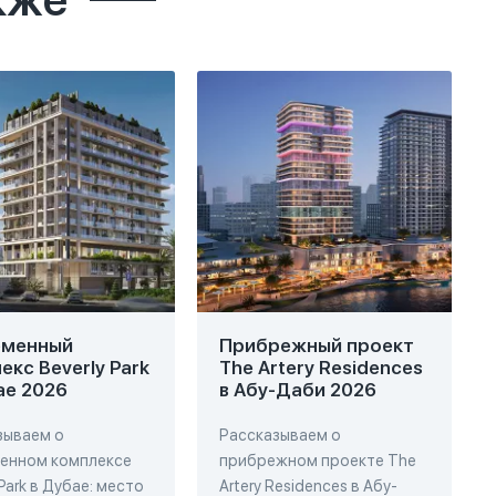
кже
еменный
Прибрежный проект
екс Beverly Park
The Artery Residences
ае 2026
в Абу-Даби 2026
зываем о
Рассказываем о
енном комплексе
прибрежном проекте The
 Park в Дубае: место
Artery Residences в Абу-