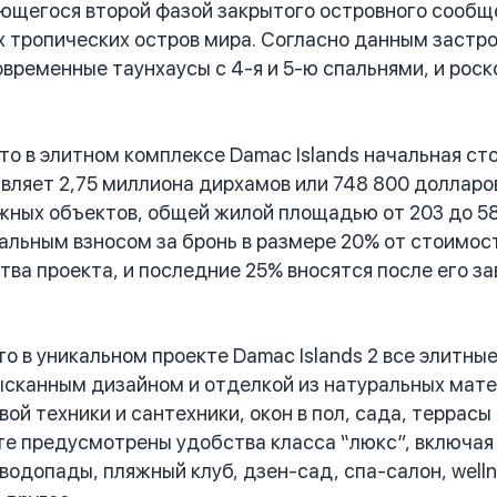
ляющегося второй фазой закрытого островного сообщ
х тропических остров мира. Согласно данным застро
временные таунхаусы с 4-я и 5-ю спальнями, и роско
 в элитном комплексе Damac Islands начальная ст
вляет 2,75 миллиона дирхамов или 748 800 долларов
жных объектов, общей жилой площадью от 203 до 58
чальным взносом за бронь в размере 20% от стоимо
тва проекта, и последние 25% вносятся после его з
 в уникальном проекте Damac Islands 2 все элитны
ысканным дизайном и отделкой из натуральных мате
й техники и сантехники, окон в пол, сада, террасы 
те предусмотрены удобства класса “люкс”, включая л
водопады, пляжный клуб, дзен-сад, спа-салон, welln