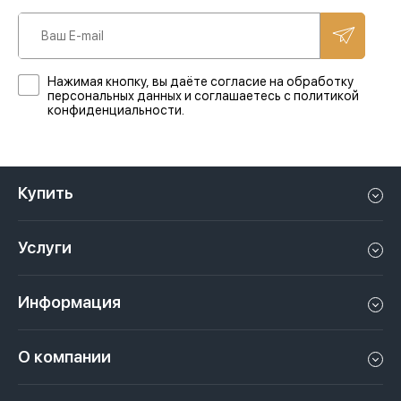
Нажимая кнопку, вы даёте согласие на обработку
персональных данных и соглашаетесь с политикой
конфиденциальности.
Купить
Квартиру в Дубае
Услуги
Дом в Дубае
Управление недвижимостью в Дубае, ОАЭ
Апартаменты в Дубае
Информация
Продать недвижимость в Дубае, ОАЭ
Лофт в Дубае
Видео
Сдать недвижимость в Дубае, ОАЭ
О компании
Пентхаус в Дубае
Подкасты
Инвестиции в Дубай, ОАЭ
Вакансии
Виллу в Дубае