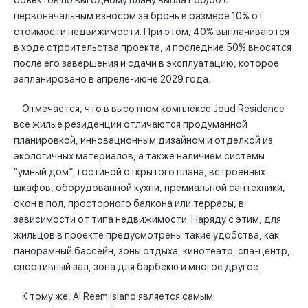
объектов по выгодному плану выплат 50/50 с
первоначальным взносом за бронь в размере 10% от
стоимости недвижимости. При этом, 40% выплачиваются
в ходе строительства проекта, и последние 50% вносятся
после его завершения и сдачи в эксплуатацию, которое
запланировано в апреле-июне 2029 года.
Отмечается, что в высотном комплексе Joud Residence
все жилые резиденции отличаются продуманной
планировкой, инновационным дизайном и отделкой из
экологичных материалов, а также наличием системы
“умный дом”, гостиной открытого плана, встроенных
шкафов, оборудованной кухни, премиальной сантехники,
окон в пол, просторного балкона или террасы, в
зависимости от типа недвижимости. Наряду с этим, для
жильцов в проекте предусмотрены такие удобства, как
панорамный бассейн, зоны отдыха, кинотеатр, спа-центр,
спортивный зал, зона для барбекю и многое другое.
К тому же, Al Reem Island является самым