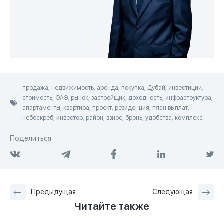
продажа; недвижимость; аренда; покупка; Дубай; инвестиции;
стоимость; ОАЭ; рынок; застройщик; доходность; инфраструктура;
апартаменты; квартира; проект; резиденция; план выплат;
небоскреб; инвестор; район; взнос; бронь; удобства; комплекс
Поделиться
Предыдущая
Следующая
Читайте также