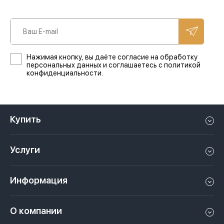
Нажимая кнопку, вы даёте согласие на обработку
персональных данных и соглашаетесь с политикой
конфиденциальности.
Купить
Квартиру в Дубае
Услуги
Дом в Дубае
Управление недвижимостью в Дубае, ОАЭ
Апартаменты в Дубае
Информация
Продать недвижимость в Дубае, ОАЭ
Лофт в Дубае
Видео
Сдать недвижимость в Дубае, ОАЭ
О компании
Пентхаус в Дубае
Подкасты