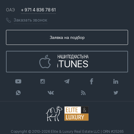
Недвижимость за криптовалюту в Дубае
История
Вопросы и ответы
ОАЭ
+ 971 4 836 78 61
Переезд в Дубай, ОАЭ
Лицензии
Книги
Заказать звонок
Гражданство ОАЭ
Почему мы
Инфографика
Купить недвижимость в кредит
Агентство недвижимости
Заявка на подбор
Статьи
Передать клиента
НАШИ ПОДКАСТЫ НА
TUNES
i
Copyright © 2010-2026 Elite & Luxury Real Estate LLC | ORN #25265