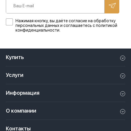
Нажимая кнопку, вы даёте согласие на обработку
персональных данных и соглашаетесь с политикой
конфиденциальности.
Купить
Квартиру в Дубае
Услуги
Дом в Дубае
Управление недвижимостью в Дубае, ОАЭ
Апартаменты в Дубае
Информация
Продать недвижимость в Дубае, ОАЭ
Лофт в Дубае
Видео
Сдать недвижимость в Дубае, ОАЭ
О компании
Пентхаус в Дубае
Подкасты
Инвестиции в Дубай, ОАЭ
Вакансии
Виллу в Дубае
Законы
Контакты