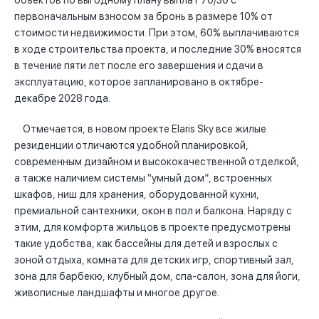
объектов по выгодному плану выплат 70/30 с
первоначальным взносом за бронь в размере 10% от
стоимости недвижимости. При этом, 60% выплачиваются
в ходе строительства проекта, и последние 30% вносятся
в течение пяти лет после его завершения и сдачи в
эксплуатацию, которое запланировано в октябре-
декабре 2028 года.
Отмечается, в новом проекте Elaris Sky все жилые
резиденции отличаются удобной планировкой,
современным дизайном и высококачественной отделкой,
а также наличием системы “умный дом”, встроенных
шкафов, ниш для хранения, оборудованной кухни,
премиальной сантехники, окон в пол и балкона. Наряду с
этим, для комфорта жильцов в проекте предусмотрены
такие удобства, как бассейны для детей и взрослых с
зоной отдыха, комната для детских игр, спортивный зал,
зона для барбекю, клубный дом, спа-салон, зона для йоги,
живописные ландшафты и многое другое.