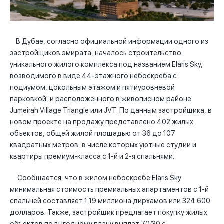
В Дубае, согласно официальной информации одного из
застройщиков эмирата, началось строительство
уникального жилого комплекса под названием Elaris Sky,
возводимого в виде 44-этажного небоскреба с
подиумом, цокольным этажом и пятиуровневой
парковкой, и расположенного в живописном районе
Jumeirah Village Triangle или JVT. По данным застройщика, в
новом проекте на продажу представлено 402 жилых
объектов, общей жилой площадью от 36 до 107
квадратных метров, в числе которых уютные студии и
квартиры премиум-класса с 1-й и 2-я спальнями.
Сообщается, что в жилом небоскребе Elaris Sky
минимальная стоимость премиальных апартаментов с 1-й
спальней составляет 1,19 миллиона дирхамов или 324 600
долларов. Также, застройщик предлагает покупку жилых