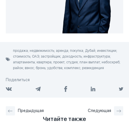
продажа; недвижимость; аренда; покупка; Дубай; инвестиции;
стоимость; ОАЭ; застройщик; доходность; инфраструктура;
апартаменты; квартира; проект; студия; план выплат; небоскреб;
район; взнос; бронь; удобства; комплекс; резииденция
Поделиться
Предыдущая
Следующая
Читайте также