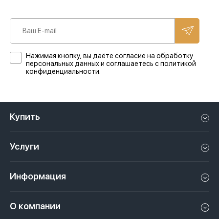
Нажимая кнопку, вы даёте согласие на обработку
персональных данных и соглашаетесь с политикой
конфиденциальности.
Купить
Квартиру в Дубае
Услуги
Дом в Дубае
Управление недвижимостью в Дубае, ОАЭ
Апартаменты в Дубае
Информация
Продать недвижимость в Дубае, ОАЭ
Лофт в Дубае
Видео
Сдать недвижимость в Дубае, ОАЭ
О компании
Пентхаус в Дубае
Подкасты