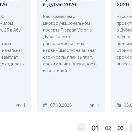
026
в Дубае 2026
2026
об
Рассказываем о
Расска
 жилом
многофункциональном
проекте
w 25 в Абу-
проекте Treppan Vision в
в Дубае
Дубае: место
распол
 типы
расположения, типы
недвиж
 начальная
недвижимости, начальная
стоимос
н выплат,
стоимость, план выплат,
сроки 
 доходность
сроки сдачи и доходность
инвест
инвестиций
1
07.08.2026
1
06.
01
02
03