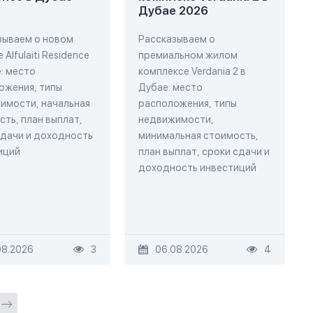
Дубае 2026
зываем о новом
Рассказываем о
 Alfulaiti Residence
премиальном жилом
: место
комплексе Verdania 2 в
ожения, типы
Дубае: место
имости, начальная
расположения, типы
ть, план выплат,
недвижимости,
сдачи и доходность
минимальная стоимость,
иций
план выплат, сроки сдачи и
доходность инвестиций
08.2026
3
06.08.2026
4