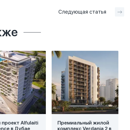
Следующая
статья
кже
проект Alfulaiti
Премиальный жилой
ence в Дубае
комплекс Verdania 2 в