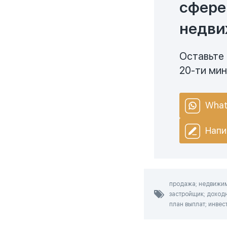
сфере
недви
Оставьте 
20-ти ми
What
Напи
продажа; недвижимо
застройщик; доходн
план выплат; инвест