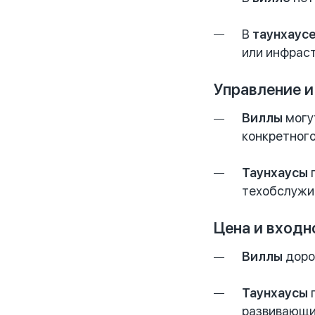
В
таунхаус
или инфраст
Управление и
Виллы
могут
конкретного
Таунхаусы
п
техобслужи
Цена и входн
Виллы
доро
Таунхаусы
п
развивающи