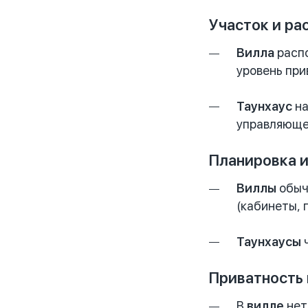
Участок и ра
Вилла
распо
уровень при
Таунхаус
на
управляюще
Планировка 
Виллы
обыч
(кабинеты, 
Таунхаусы
ч
Приватность 
В
вилле
нет