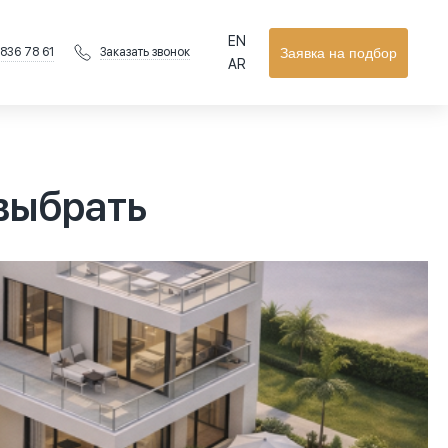
EN
 836 78 61
Заявка на подбор
Заказать звонок
AR
 выбрать