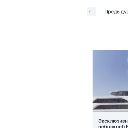
Предыду
Эксклюзивн
небоскреб F