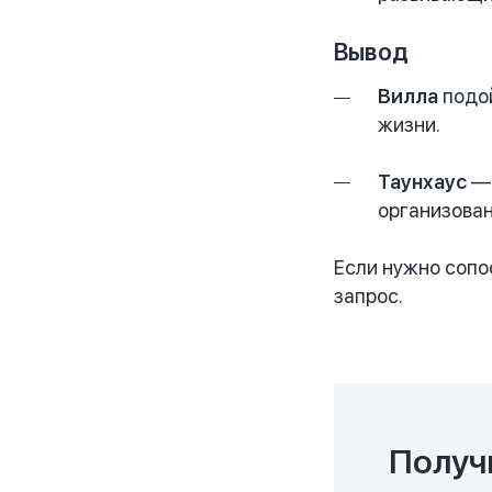
Вывод
Вилла
подой
жизни.
Таунхаус
— 
организован
Если нужно сопо
запрос.
Получ