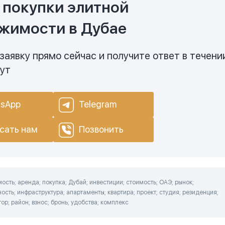
 покупки элитной
жимости в Дубае
заявку прямо сейчас и получите ответ в течени
нут
sApp
Telegram
сать нам
Позвонить
сть; аренда; покупка; Дубай; инвестиции; стоимость; ОАЭ; рынок;
ость; инфраструктура; апартаменты; квартира; проект; студия; резиденция;
ор; район; взнос; бронь; удобства; комплекс