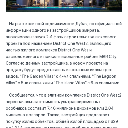
На рынке элитной недвижимости Дубая, по официальной
информации одного из застройщиков эмирата,
анонсирован запуск 2-й фазы строительства люксового
проекта под названием District One West2, являющего
частью жилого комплекса District One Wes и
расположенного в привилегированном районе MBR City.
Согласно данным застройщика, в новом проекте на
продажу будут представлены изысканные виллы трех
видов: “The Garden Villas” с 4-мя спальнями, “The Lagoon
Villas” с 5-ю спальнями и “The Island Villas” с 6-ю спальнями.
Сообщается, что в элитном комплексе District One West2
первоначальная стоимость ультрасовременных
особняков составит 7,46 миллиона дирхамов или 2,04
миллиона долларов. Также, застройщик предлагает
покупку жилых объектов, общей жилой площадью от 629