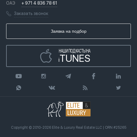
Вопросы и ответы
ОАЭ
+ 971 4 836 78 61
Переезд в Дубай, ОАЭ
Лицензии
Книги
Заказать звонок
Гражданство ОАЭ
Почему мы
Инфографика
Купить недвижимость в кредит
Агентство недвижимости
Заявка на подбор
Статьи
Передать клиента
НАШИ ПОДКАСТЫ НА
TUNES
i
Copyright © 2010-2026 Elite & Luxury Real Estate LLC | ORN #25265