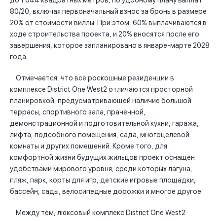
до 1 044 квадратных метров, по удобному плану выплат
80/20, включая первоначальный взнос за бронь в размере
20% от стоимости виллы. При этом, 60% выплачиваются в
ходе строительства проекта, и 20% вносятся после его
завершения, которое запланировано в январе-марте 2028
года.
Отмечается, что все роскошные резиденции в
комплексе District One West2 отличаются просторной
планировкой, предусматривающей наличие большой
террасы, спортивного зала, прачечной,
демонстрационной и подготовительной кухни, гаража,
лифта, подсобного помещения, сада, многоцелевой
комнаты и других помещений. Кроме того, для
комфортной жизни будущих жильцов проект оснащен
удобствами мирового уровня, среди которых лагуна,
пляж, парк, корты для игр, детские игровые площадки,
бассейн, сады, велосипедные дорожки и многое другое.
Между тем, люксовый комплекс District One West2