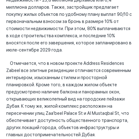
недвижимости - 23,8 миллиона дирхамов или 6,4
миллиона долларов. Также, застройщик предлагает
покупку жилых объектов по удобному плану выплат 90/10 с
первоначальным взносом за бронь в размере 10% от
стоимости недвижимости. При этом, 80% выплачиваются
в ходе строительства комплекса, и последние 10%
вносятся после его завершения, которое запланировано в
июле-сентябре 2029 года.
Отмечается, что в новом проекте Address Residences
Zabeel все элитные резиденции отличаются современным
интерьером, изысканным стилем и просторной
планировкой. Кроме того, в каждом жилом объекте
предусмотрено наличие балкона и панорамных окон,
открывающих великолепный вид на городские пейзажи
Дубая. К тому же, жилой комплекс расположен на
пересечении улиц Zaa’beel Palace St и Al Mustaqbal St, что
обеспечивает доступность общественного транспорта,
других локаций города, объектов инфраструктуры и
главных достопримечательностей Дубая.