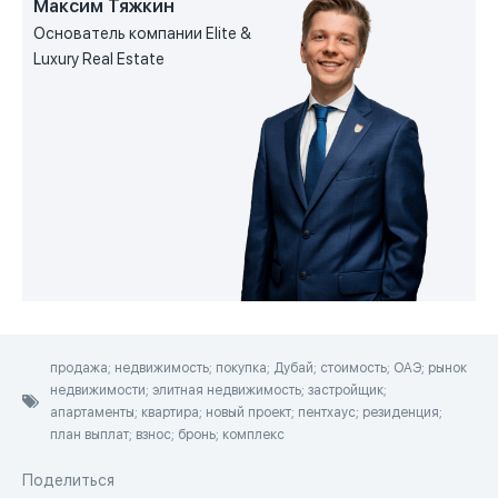
Максим Тяжкин
Основатель компании Elite &
Luxury Real Estate
продажа; недвижимость; покупка; Дубай; стоимость; ОАЭ; рынок
недвижимости; элитная недвижимость; застройщик;
апартаменты; квартира; новый проект; пентхаус; резиденция;
план выплат; взнос; бронь; комплекс
Поделиться