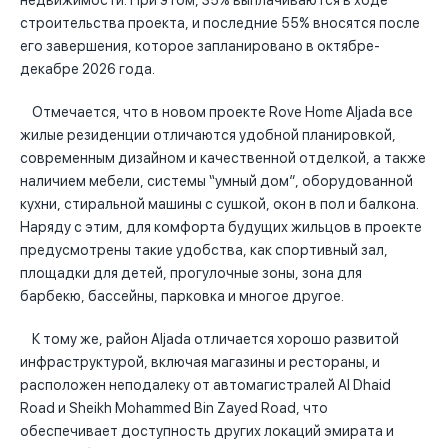
недвижимости. При этом, 35% выплачиваются в ходе
строительства проекта, и последние 55% вносятся после
его завершения, которое запланировано в октябре-
декабре 2026 года.
Отмечается, что в новом проекте Rove Home Aljada все
жилые резиденции отличаются удобной планировкой,
современным дизайном и качественной отделкой, а также
наличием мебели, системы “умный дом”, оборудованной
кухни, стиральной машины с сушкой, окон в пол и балкона.
Наряду с этим, для комфорта будущих жильцов в проекте
предусмотрены такие удобства, как спортивный зал,
площадки для детей, прогулочные зоны, зона для
барбекю, бассейны, парковка и многое другое.
К тому же, район Aljadа отличается хорошо развитой
инфраструктурой, включая магазины и рестораны, и
расположен неподалеку от автомагистралей Al Dhaid
Road и Sheikh Mohammed Bin Zayed Road, что
обеспечивает доступность других локаций эмирата и