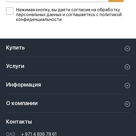
Нажимая кнопку, вы даёте согласие на обработку
персональных данных и соглашаетесь с политикой
конфиденциальности.
Купить
Квартиру в Дубае
Услуги
Дом в Дубае
Управление недвижимостью в Дубае, ОАЭ
Апартаменты в Дубае
Информация
Продать недвижимость в Дубае, ОАЭ
Лофт в Дубае
Видео
Сдать недвижимость в Дубае, ОАЭ
О компании
Пентхаус в Дубае
Подкасты
Инвестиции в Дубай, ОАЭ
Вакансии
Виллу в Дубае
Законы
Контакты
Недвижимость за криптовалюту в Дубае
История
Вопросы и ответы
ОАЭ
+ 971 4 836 78 61