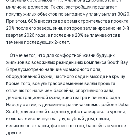
отдельных особняков - 11,5 миллиона дирхамов или 3.1
миллиона долларов. Также, застройщик предлагает
покупку жилых объектов по выгодному плану выплат 80/20.
При этом, 60% вносятся во время строительства проекта,
20% после его завершения, которое запланировано на 3-й
квартал 2026 года, а последние 20% выплачиваются в
течение последующих 2-х лет.
Отмечается, что для комфортной жизни будущих
жильцов во всех жилых резиденциях комплекса South Bay
5 предусмотрено наличие мраморного пола,
оборудованной кухни, частного сада и выхода на крышу.
Кроме того, все ультрасовременные виллы проекта
отличаются наличием бассейна, спортивного зала,
демонстрационной кухни, кинотеатра и личного сада.
Наряду с этим, в динамично развивающемся районе Dubai
South, для жителей созданы удобства мирового уровня,
включая живописную лагуну, клубный дом, пляжи,
великолепные парки, фитнес-центры, бассейны и многое
другое.