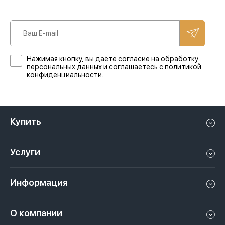
Нажимая кнопку, вы даёте согласие на обработку
персональных данных и соглашаетесь с политикой
конфиденциальности.
Купить
Квартиру в Дубае
Услуги
Дом в Дубае
Управление недвижимостью в Дубае, ОАЭ
Апартаменты в Дубае
Информация
Продать недвижимость в Дубае, ОАЭ
Лофт в Дубае
Видео
Сдать недвижимость в Дубае, ОАЭ
О компании
Пентхаус в Дубае
Подкасты