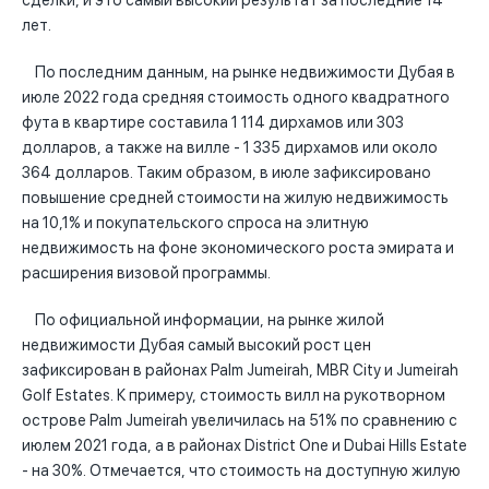
сделки, и это самый высокий результат за последние 14
лет.
По последним данным, на рынке недвижимости Дубая в
июле 2022 года средняя стоимость одного квадратного
фута в квартире составила 1 114 дирхамов или 303
долларов, а также на вилле - 1 335 дирхамов или около
364 долларов. Таким образом, в июле зафиксировано
повышение средней стоимости на жилую недвижимость
на 10,1% и покупательского спроса на элитную
недвижимость на фоне экономического роста эмирата и
расширения визовой программы.
По официальной информации, на рынке жилой
недвижимости Дубая самый высокий рост цен
зафиксирован в районах Palm Jumeirah, MBR City и Jumeirah
Golf Estates. К примеру, стоимость вилл на рукотворном
острове Palm Jumeirah увеличилась на 51% по сравнению с
июлем 2021 года, а в районах District One и Dubai Hills Estate
- на 30%. Отмечается, что стоимость на доступную жилую