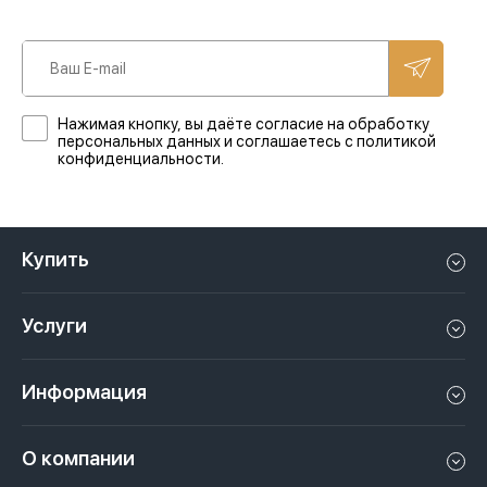
Нажимая кнопку, вы даёте согласие на обработку
персональных данных и соглашаетесь с политикой
конфиденциальности.
Купить
Квартиру в Дубае
Услуги
Дом в Дубае
Управление недвижимостью в Дубае, ОАЭ
Апартаменты в Дубае
Информация
Продать недвижимость в Дубае, ОАЭ
Лофт в Дубае
Видео
Сдать недвижимость в Дубае, ОАЭ
О компании
Пентхаус в Дубае
Подкасты