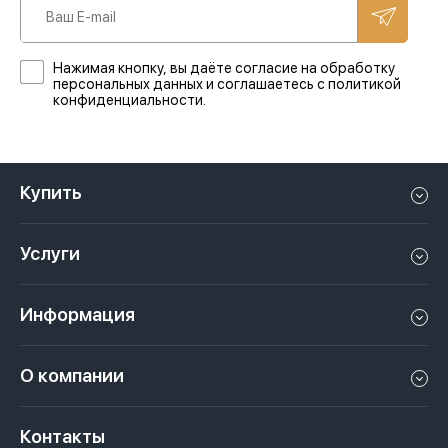
Нажимая кнопку, вы даёте согласие на обработку
персональных данных и соглашаетесь с политикой
конфиденциальности.
Купить
Квартиру в Дубае
Услуги
Дом в Дубае
Управление недвижимостью в Дубае, ОАЭ
Апартаменты в Дубае
Информация
Продать недвижимость в Дубае, ОАЭ
Лофт в Дубае
Видео
Сдать недвижимость в Дубае, ОАЭ
О компании
Пентхаус в Дубае
Подкасты
Инвестиции в Дубай, ОАЭ
Вакансии
Виллу в Дубае
Законы
Контакты
Недвижимость за криптовалюту в Дубае