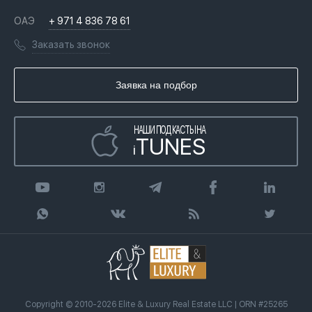
История
Вопросы и ответы
ОАЭ
+ 971 4 836 78 61
Переезд в Дубай, ОАЭ
Лицензии
Книги
Заказать звонок
Гражданство ОАЭ
Почему мы
Инфографика
Купить недвижимость в кредит
Агентство недвижимости
Заявка на подбор
Статьи
Передать клиента
НАШИ ПОДКАСТЫ НА
TUNES
i
Copyright © 2010-2026 Elite & Luxury Real Estate LLC | ORN #25265