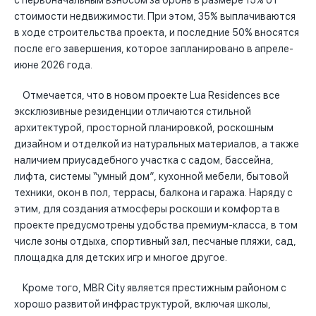
с первоначальным взносом за бронь в размере 15% от
стоимости недвижимости. При этом, 35% выплачиваются
в ходе строительства проекта, и последние 50% вносятся
после его завершения, которое запланировано в апреле-
июне 2026 года.
Отмечается, что в новом проекте Lua Residences все
эксклюзивные резиденции отличаются стильной
архитектурой, просторной планировкой, роскошным
дизайном и отделкой из натуральных материалов, а также
наличием приусадебного участка с садом, бассейна,
лифта, системы “умный дом”, кухонной мебели, бытовой
техники, окон в пол, террасы, балкона и гаража. Наряду с
этим, для создания атмосферы роскоши и комфорта в
проекте предусмотрены удобства премиум-класса, в том
числе зоны отдыха, спортивный зал, песчаные пляжи, сад,
площадка для детских игр и многое другое.
Кроме того, MBR City является престижным районом с
хорошо развитой инфраструктурой, включая школы,