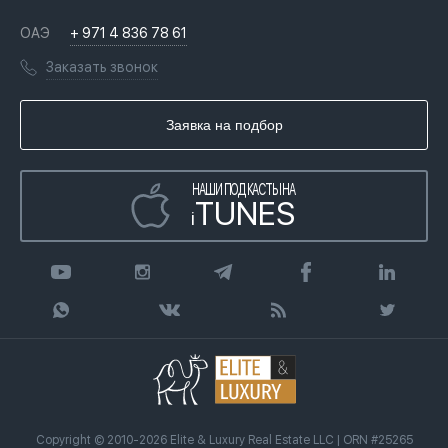
Недвижимость за криптовалюту в Дубае
История
Вопросы и ответы
ОАЭ
+ 971 4 836 78 61
Переезд в Дубай, ОАЭ
Лицензии
Книги
Заказать звонок
Гражданство ОАЭ
Почему мы
Инфографика
Купить недвижимость в кредит
Агентство недвижимости
Заявка на подбор
Статьи
Передать клиента
НАШИ ПОДКАСТЫ НА
TUNES
i
Copyright © 2010-2026 Elite & Luxury Real Estate LLC | ORN #25265