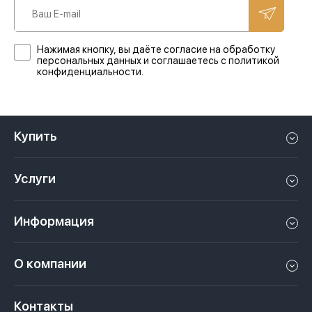
Нажимая кнопку, вы даёте согласие на обработку
персональных данных и соглашаетесь с политикой
конфиденциальности.
Купить
Квартиру в Дубае
Услуги
Дом в Дубае
Управление недвижимостью в Дубае, ОАЭ
Апартаменты в Дубае
Информация
Продать недвижимость в Дубае, ОАЭ
Лофт в Дубае
Видео
Сдать недвижимость в Дубае, ОАЭ
О компании
Пентхаус в Дубае
Подкасты
Инвестиции в Дубай, ОАЭ
Вакансии
Виллу в Дубае
Законы
Контакты