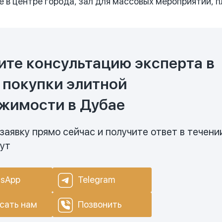
е в центре города, зал для массовых мероприятий, п
ите консультацию эксперта в
 покупки элитной
жимости в Дубае
заявку прямо сейчас и получите ответ в течени
нут
sApp
Telegram
сать нам
Позвонить