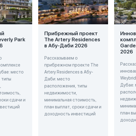
ый
Прибрежный проект
Инно
verly Park
The Artery Residences
компл
6
в Абу-Даби 2026
Garde
2026
о
Рассказываем о
Расска
комплексе
прибрежном проекте The
иннова
Дубае: место
Artery Residences в Абу-
Weybrid
 типы
Даби: место
Дубае:
,
расположения, типы
распол
тоимость,
недвижимости,
недвиж
роки сдачи и
минимальная стоимость,
минима
нвестиций
план выплат, сроки сдачи и
план вы
доходность инвестиций
доходн