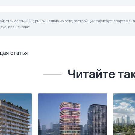
й; стоимость; ОАЭ; рынок недвижимости; застройщик; таунхаус; апартамент
хаус; план выплат
щая
статья
Читайте та