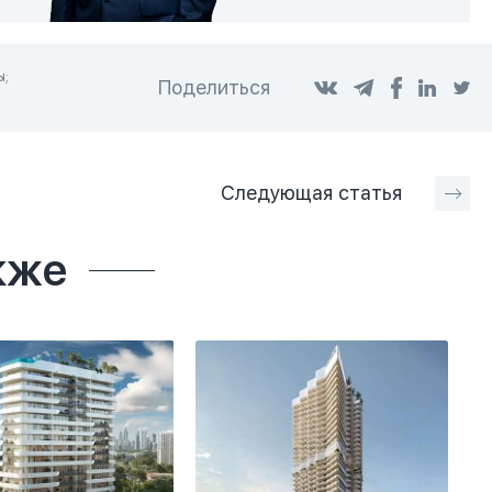
ы;
Поделиться
Следующая
статья
кже