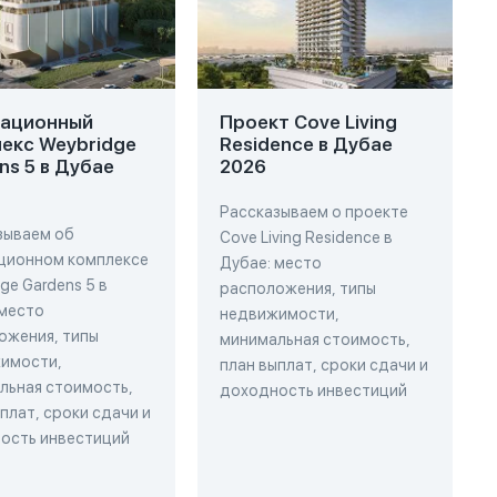
вационный
Проект Cove Living
екс Weybridge
Residence в Дубае
ns 5 в Дубае
2026
Рассказываем о проекте
зываем об
Cove Living Residence в
ционном комплексе
Дубае: место
ge Gardens 5 в
расположения, типы
 место
недвижимости,
ожения, типы
минимальная стоимость,
имости,
план выплат, сроки сдачи и
льная стоимость,
доходность инвестиций
плат, сроки сдачи и
ость инвестиций