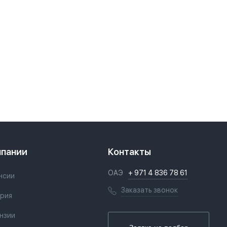
мпании
Контакты
ОАЭ
+ 971 4 836 78 61
нсии
Заказать звонок
рия
нзии