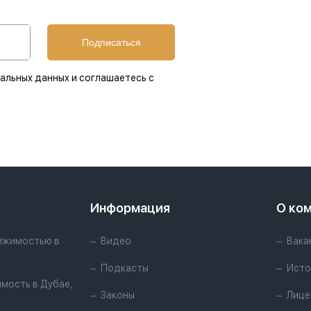
Подписаться
альных данных и соглашаетесь с
Информация
О ко
ижимостью в
Видео
Вака
Подкасты
Исто
мость в Дубае,
Законы
Лице