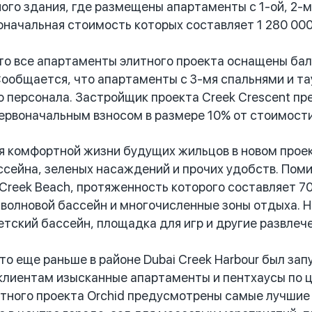
ого здания, где размещены апартаменты с 1-ой, 2-мя
оначальная стоимость которых составляет 1 280 000
 все апартаменты элитного проекта оснащены бал
Сообщается, что апартаменты с 3-мя спальнями и 
персонала. Застройщик проекта Creek Crescent пр
первоначальным взносом в размере 10% от стоимост
 комфортной жизни будущих жильцов в новом проек
ссейна, зеленых насаждений и прочих удобств. Поми
Creek Beach, протяженность которого составляет 70
 волновой бассейн и многочисленные зоны отдыха. Н
тский бассейн, площадка для игр и другие развлече
 еще раньше в районе Dubai Creek Harbour был зап
лиентам изысканные апартаменты и пентхаусы по це
тного проекта Orchid предусмотрены самые лучшие 