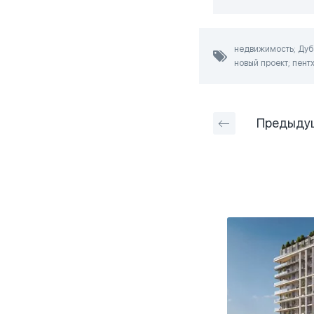
недвижимость; Дуба
новый проект; пент
Предыду