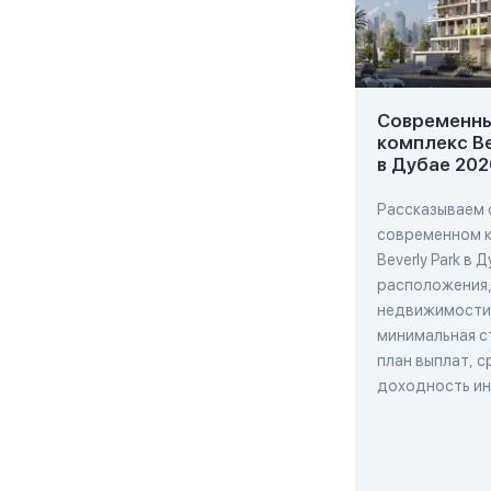
Современн
комплекс Be
в Дубае 202
Рассказываем 
современном 
Beverly Park в 
расположения,
недвижимости
минимальная с
план выплат, с
доходность и