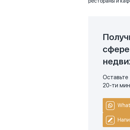
рестораны и каф
Получ
сфере
недви
Оставьте 
20-ти ми
What
Напи