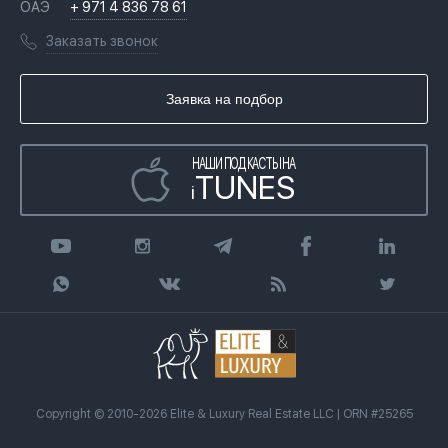
ОАЭ
+ 971 4 836 78 61
Переезд в Дубай, ОАЭ
Лицензии
Книги
Заказать звонок
Гражданство ОАЭ
Почему мы
Инфографика
Купить недвижимость в кредит
Агентство недвижимости
Заявка на подбор
Статьи
Передать клиента
НАШИ ПОДКАСТЫ НА
TUNES
i
Copyright © 2010-2026 Elite & Luxury Real Estate LLC | ORN #25265