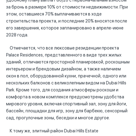
удобному плану выплат 80/20 с первоначальным взносом
за бронь в размере 10% от стоимости недвижимости. При
этом, оставшиеся 70% выплачиваются в ходе
строительства проекта, и последние 20% вносятся после
его завершения, которое запланировано в апреле-июне
2028 года.
Отмечается, что все люксовые резиденции проекта
Palace Residences, представленного в виде трех жилых
зданий, отличаются просторной планировкой, роскошным
интерьером и брендовым дизайном, а также наличием
окон в пол, оборудованной кухни, прачечной, одного или
нескольких балконов с великолепным видом на Dubai Hills
Park. Кроме того, для создания атмосферы роскоши и
комфорта в новом комплексе предусмотрены удобства
мирового уровня, включая спортивный зал, зону для йоги,
бассейн, площадки для игр, зону для барбекю, сенсорный
сад, прогулочные зоны, беседки и многое другое.
К тому же, элитный район Dubai Hills Estate