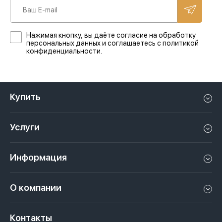
Нажимая кнопку, вы даёте согласие на обработку
персональных данных и соглашаетесь с политикой
конфиденциальности.
Купить
Квартиру в Дубае
Услуги
Дом в Дубае
Управление недвижимостью в Дубае, ОАЭ
Апартаменты в Дубае
Информация
Продать недвижимость в Дубае, ОАЭ
Лофт в Дубае
Видео
Сдать недвижимость в Дубае, ОАЭ
О компании
Пентхаус в Дубае
Подкасты
Инвестиции в Дубай, ОАЭ
Вакансии
Виллу в Дубае
Законы
Контакты