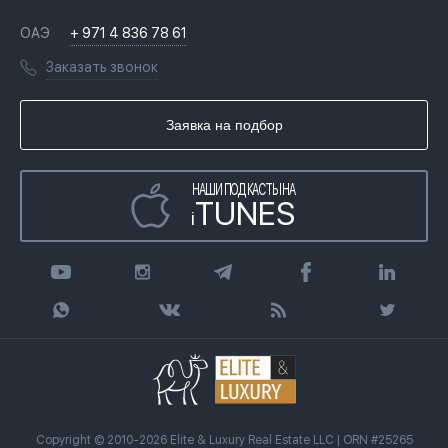
Недвижимость за криптовалюту в Дубае
История
Вопросы и ответы
ОАЭ
+ 971 4 836 78 61
Переезд в Дубай, ОАЭ
Лицензии
Книги
Заказать звонок
Гражданство ОАЭ
Почему мы
Инфографика
Купить недвижимость в кредит
Агентство недвижимости
Заявка на подбор
Статьи
Передать клиента
НАШИ ПОДКАСТЫ НА
TUNES
i
Copyright © 2010-2026 Elite & Luxury Real Estate LLC | ORN #25265