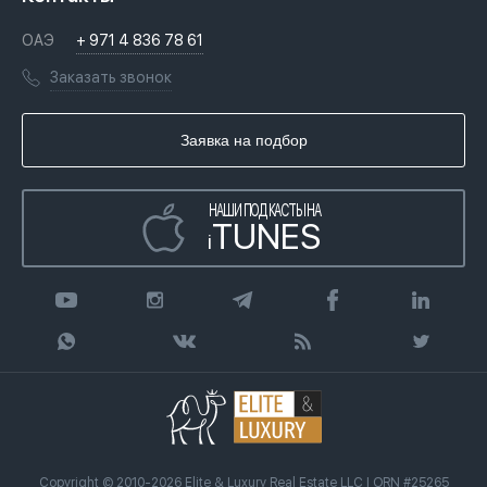
Недвижимость за криптовалюту в Дубае
История
Вопросы и ответы
ОАЭ
+ 971 4 836 78 61
Переезд в Дубай, ОАЭ
Лицензии
Книги
Заказать звонок
Гражданство ОАЭ
Почему мы
Инфографика
Купить недвижимость в кредит
Агентство недвижимости
Заявка на подбор
Статьи
Передать клиента
НАШИ ПОДКАСТЫ НА
TUNES
i
Copyright © 2010-2026 Elite & Luxury Real Estate LLC | ORN #25265