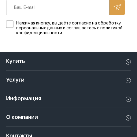
Нажимая кнопку, вы даёте согласие на обработку
персональных данных и соглашаетесь с политикой
конфиденциальности.
Купить
Квартиру в Дубае
Услуги
Дом в Дубае
Управление недвижимостью в Дубае, ОАЭ
Апартаменты в Дубае
Информация
Продать недвижимость в Дубае, ОАЭ
Лофт в Дубае
Видео
Сдать недвижимость в Дубае, ОАЭ
О компании
Пентхаус в Дубае
Подкасты
Инвестиции в Дубай, ОАЭ
Вакансии
Виллу в Дубае
Законы
Контакты