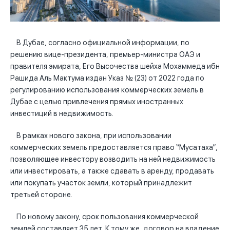
В Дубае, согласно официальной информации, по
решению вице-президента, премьер-министра ОАЭ и
правителя эмирата, Его Высочества шейха Мохаммеда ибн
Рашида Аль Мактума издан Указ № (23) от 2022 года по
регулированию использования коммерческих земель в
Дубае с целью привлечения прямых иностранных
инвестиций в недвижимость.
В рамках нового закона, при использовании
коммерческих земель предоставляется право “Мусатаха”,
позволяющее инвестору возводить на ней недвижимость
или инвестировать, а также сдавать в аренду, продавать
или покупать участок земли, который принадлежит
третьей стороне.
По новому закону, срок пользования коммерческой
землей составляет 35 лет. К тому же, договор на владение