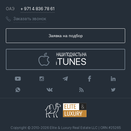
История
Вопросы и ответы
ОАЭ
+ 971 4 836 78 61
Переезд в Дубай, ОАЭ
Лицензии
Книги
Заказать звонок
Гражданство ОАЭ
Почему мы
Инфографика
Купить недвижимость в кредит
Агентство недвижимости
Заявка на подбор
Статьи
Передать клиента
НАШИ ПОДКАСТЫ НА
TUNES
i
Copyright © 2010-2026 Elite & Luxury Real Estate LLC | ORN #25265