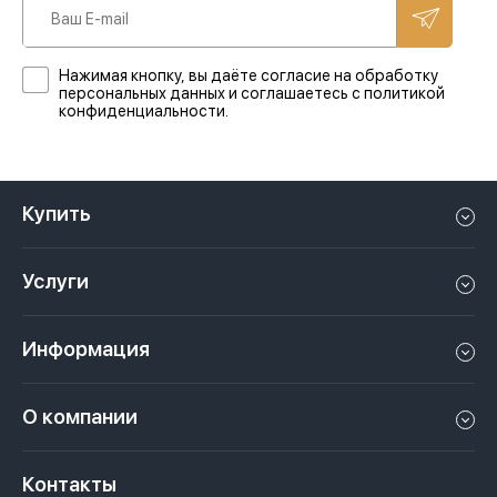
Нажимая кнопку, вы даёте согласие на обработку
персональных данных и соглашаетесь с политикой
конфиденциальности.
Купить
Квартиру в Дубае
Услуги
Дом в Дубае
Управление недвижимостью в Дубае, ОАЭ
Апартаменты в Дубае
Информация
Продать недвижимость в Дубае, ОАЭ
Лофт в Дубае
Видео
Сдать недвижимость в Дубае, ОАЭ
О компании
Пентхаус в Дубае
Подкасты
Инвестиции в Дубай, ОАЭ
Вакансии
Виллу в Дубае
Законы
Контакты
Недвижимость за криптовалюту в Дубае