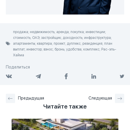
продажа; недвижимость; аренда; покупка; инвестиции;
стоимость; ОАЭ; застройщик; доходность; инфраструктура;
апартаменты; квартира; проект; дуплекс; резиденция; план
выплат; инвестор; взнос; бронь; удобства; комплекс; Рас-эль-
Хайма
Поделиться
Предыдущая
Следующая
Читайте также