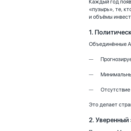
Каждый год появ
«пузырь», те, к
и объёмы инвест
1. Политичес
Объединённые Ар
Прогнозиру
Минимальны
Отсутствие 
Это делает стра
2. Уверенный