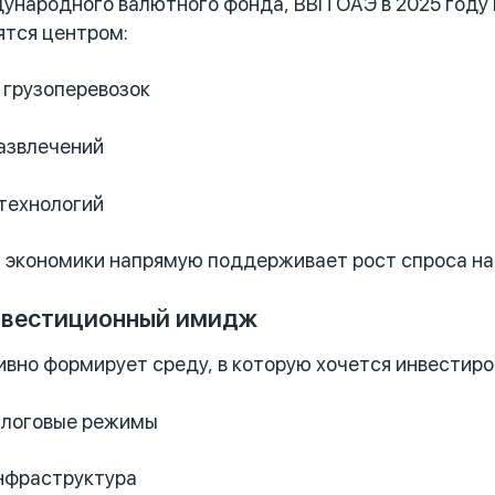
народного валютного фонда, ВВП ОАЭ в 2025 году
ятся центром:
 грузоперевозок
азвлечений
технологий
 экономики напрямую поддерживает рост спроса на
инвестиционный имидж
ивно формирует среду, в которую хочется инвестиро
алоговые режимы
нфраструктура