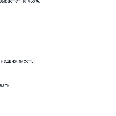
 вырастет на
4,8%
.
 недвижимость.
вать: