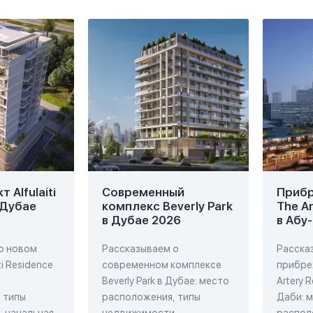
 Alfulaiti
Современный
Прибр
 Дубае
комплекс Beverly Park
The A
в Дубае 2026
в Абу
о новом
Рассказываем о
Расска
ti Residence
современном комплексе
прибре
Beverly Park в Дубае: место
Artery 
 типы
расположения, типы
Даби: 