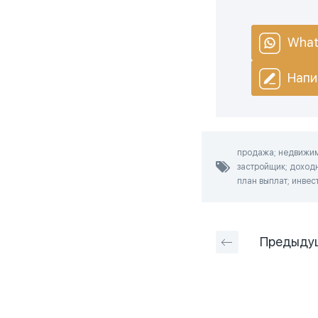
What
Напи
продажа; недвижимо
застройщик; доходн
план выплат; инвест
Предыду