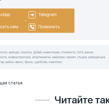
sApp
Telegram
сать нам
Позвонить
сть; аренда; покупка; Дубай; инвестиции; стоимость; ОАЭ; рынок;
ость; инфраструктура; апартаменты; квартира; проект; студия; резиденция;
ор; район; взнос; бронь; удобства; комплекс
щая
статья
Читайте та