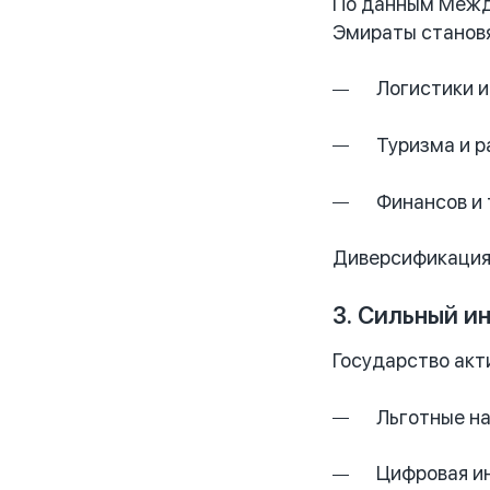
По данным Между
Эмираты станов
Логистики и
Туризма и р
Финансов и 
Диверсификация
3. Сильный 
Государство акт
Льготные н
Цифровая и