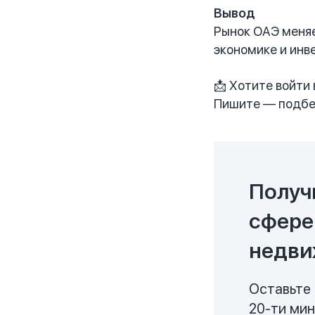
Вывод
Рынок ОАЭ меняе
экономике и инв
📩 Хотите войти
Пишите — подбер
Получ
сфере
недви
Оставьте 
20-ти ми