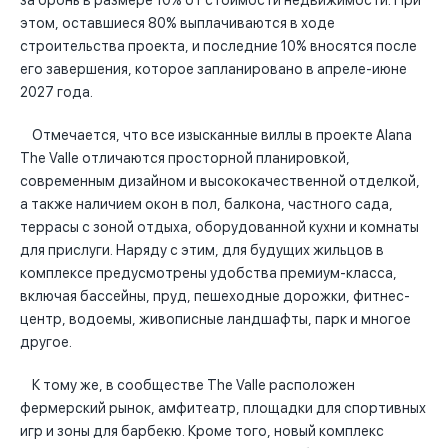
за бронь в размере 10% от стоимости недвижимости. При
этом, оставшиеся 80% выплачиваются в ходе
строительства проекта, и последние 10% вносятся после
его завершения, которое запланировано в апреле-июне
2027 года.
Отмечается, что все изысканные виллы в проекте Alana
The Valle отличаются просторной планировкой,
современным дизайном и высококачественной отделкой,
а также наличием окон в пол, балкона, частного сада,
террасы с зоной отдыха, оборудованной кухни и комнаты
для прислуги. Наряду с этим, для будущих жильцов в
комплексе предусмотрены удобства премиум-класса,
включая бассейны, пруд, пешеходные дорожки, фитнес-
центр, водоемы, живописные ландшафты, парк и многое
другое.
К тому же, в сообществе The Valle расположен
фермерский рынок, амфитеатр, площадки для спортивных
игр и зоны для барбекю. Кроме того, новый комплекс