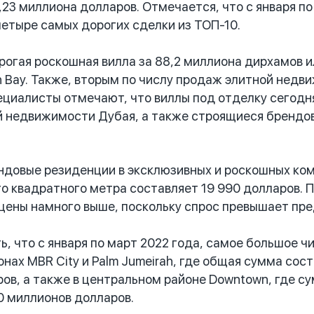
,23 миллиона долларов. Отмечается, что с января п
етыре самых дорогих сделки из ТОП-10.
огая роскошная вилла за 88,2 миллиона дирхамов и
h Bay. Также, вторым по числу продаж элитной недви
 Специалисты отмечают, что виллы под отделку сег
й недвижимости Дубая, а также строящиеся брендо
овые резиденции в эксклюзивных и роскошных комплек
о квадратного метра составляет 19 990 долларов. 
ены намного выше, поскольку спрос превышает пре
 что с января по март 2022 года, самое большое 
онах MBR City и Palm Jumeirah, где общая сумма со
ов, а также в центральном районе Downtown, где с
0 миллионов долларов.