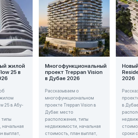
ый жилой
Многофункциональный
Новый 
low 25 в
проект Treppan Vision
Resid
026
в Дубае 2026
2026
об
Рассказываем о
Расска
 жилом
многофункциональном
проекте
w 25 в Абу-
проекте Treppan Vision в
в Дубае
Дубае: место
распол
 типы
расположения, типы
недвиж
 начальная
недвижимости, начальная
стоимос
н выплат,
стоимость, план выплат,
сроки 