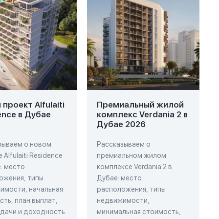
проект Alfulaiti
Премиальный жилой
ence в Дубае
комплекс Verdania 2 в
Дубае 2026
зываем о новом
Рассказываем о
 Alfulaiti Residence
премиальном жилом
: место
комплексе Verdania 2 в
ожения, типы
Дубае: место
имости, начальная
расположения, типы
ть, план выплат,
недвижимости,
сдачи и доходность
минимальная стоимость,