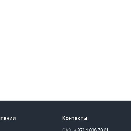
мпании
Контакты
ОАЭ
+ 971 4 836 78 61