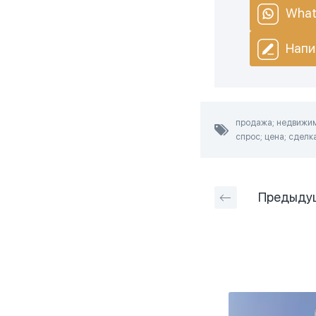
What
Напи
продажа; недвижим
спрос; цена; сделк
Предыду