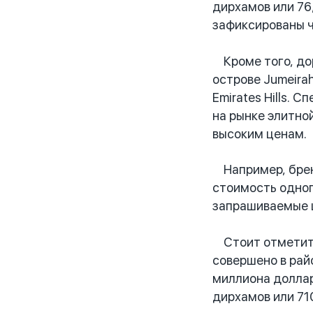
дирхамов или 76
зафиксированы ч
Кроме того, дор
острове Jumeira
Emirates Hills.
на рынке элитно
высоким ценам.
Например, бренд
стоимость одног
запрашиваемые ц
Стоит отметить,
совершено в рай
миллиона доллар
дирхамов или 71