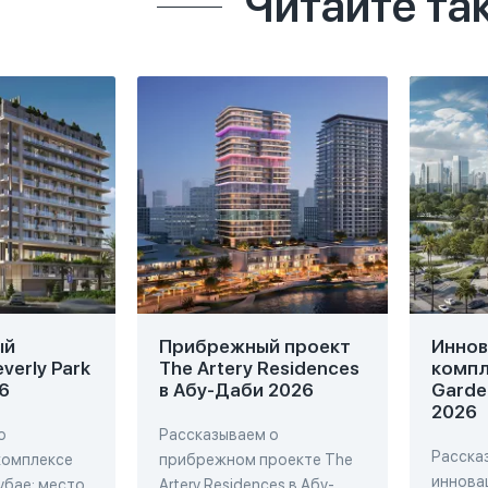
Читайте та
ый
Прибрежный проект
Инно
verly Park
The Artery Residences
компл
6
в Абу-Даби 2026
Garde
2026
о
Рассказываем о
Расска
комплексе
прибрежном проекте The
иннова
Дубае: место
Artery Residences в Абу-