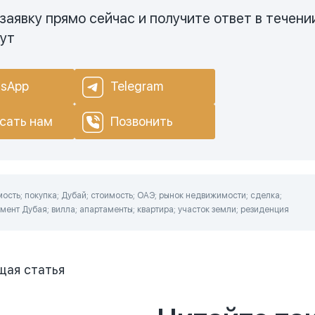
заявку прямо сейчас и получите ответ в течени
нут
sApp
Telegram
сать нам
Позвонить
сть; покупка; Дубай; стоимость; ОАЭ; рынок недвижимости; сделка;
ент Дубая; вилла; апартаменты; квартира; участок земли; резиденция
щая
статья