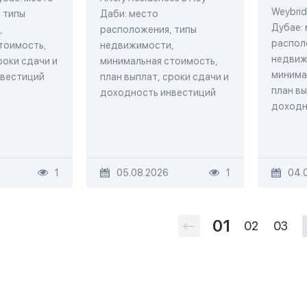
Weybrid
 типы
Даби: место
Дубае:
,
расположения, типы
распол
тоимость,
недвижимости,
недвиж
роки сдачи и
минимальная стоимость,
минима
нвестиций
план выплат, сроки сдачи и
план вы
доходность инвестиций
доходн
1
05.08.2026
1
04.
01
02
03