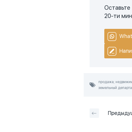
Оставьте 
20-ти ми
What
Напи
продажа; недвижимо
земельный департам
Предыду