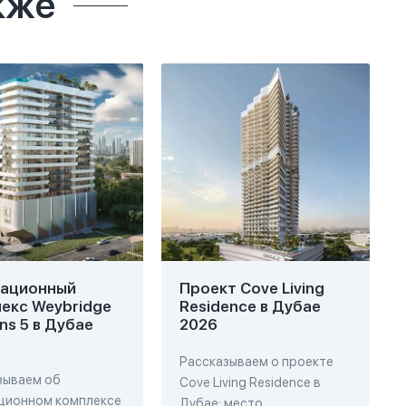
кже
вационный
Проект Cove Living
екс Weybridge
Residence в Дубае
ns 5 в Дубае
2026
Рассказываем о проекте
зываем об
Cove Living Residence в
ционном комплексе
Дубае: место