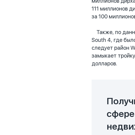
миллионов дирха
111 миллионов ди
за 100 миллионо
Также, по данны
South 4, где бы
следует район W
замыкает тройку
долларов.
Получ
сфере
недви