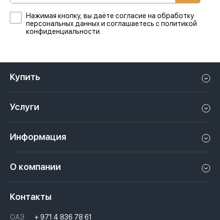
Нажимая кнопку, вы даёте согласие на обработку
персональных данных и соглашаетесь с политикой
конфиденциальности.
Купить
Квартиру в Дубае
Услуги
Дом в Дубае
Управление недвижимостью в Дубае, ОАЭ
Апартаменты в Дубае
Информация
Продать недвижимость в Дубае, ОАЭ
Лофт в Дубае
Видео
Сдать недвижимость в Дубае, ОАЭ
О компании
Пентхаус в Дубае
Подкасты
Инвестиции в Дубай, ОАЭ
Вакансии
Виллу в Дубае
Законы
Контакты
Недвижимость за криптовалюту в Дубае
История
Вопросы и ответы
ОАЭ
+ 971 4 836 78 61