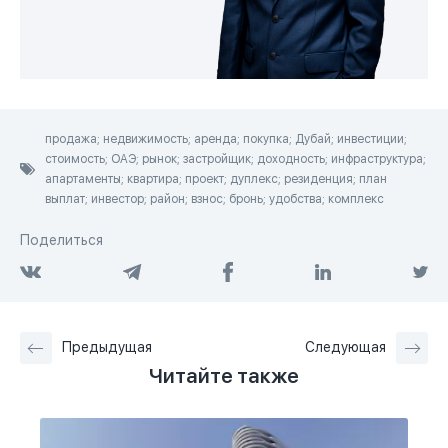
продажа; недвижимость; аренда; покупка; Дубай; инвестиции;
стоимость; ОАЭ; рынок; застройщик; доходность; инфраструктура;
апартаменты; квартира; проект; дуплекс; резиденция; план
выплат; инвестор; район; взнос; бронь; удобства; комплекс
Поделиться
Предыдущая
Следующая
Читайте также