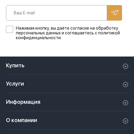
Нажимая кнопку, вы даёте согласие на обработку
персональных данных и соглашаетесь с политикой
конфиденциальности.
Купить
Квартиру в Дубае
Услуги
Дом в Дубае
Управление недвижимостью в Дубае, ОАЭ
Апартаменты в Дубае
Информация
Продать недвижимость в Дубае, ОАЭ
Лофт в Дубае
Видео
Сдать недвижимость в Дубае, ОАЭ
О компании
Пентхаус в Дубае
Подкасты
Инвестиции в Дубай, ОАЭ
Вакансии