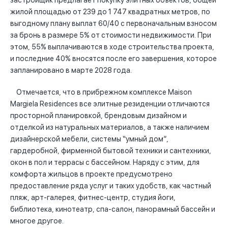
застройщик предлагает покупку элитных объектов, общей
жилой площадью от 239 до 1 747 квадратных метров, по
выгодному плану выплат 60/40 с первоначальным взносом
за бронь в размере 5% от стоимости недвижимости. При
этом, 55% выплачиваются в ходе строительства проекта,
и последние 40% вносятся после его завершения, которое
запланировано в марте 2028 года.
Отмечается, что в прибрежном комплексе Maison
Margiela Residences все элитные резиденции отличаются
просторной планировкой, брендовым дизайном и
отделкой из натуральных материалов, а также наличием
дизайнерской мебели, системы “умный дом”,
гардеробной, фирменной бытовой техники и сантехники,
окон в пол и террасы с бассейном. Наряду с этим, для
комфорта жильцов в проекте предусмотрено
предоставление ряда услуг и таких удобств, как частный
пляж, арт-галерея, фитнес-центр, студия йоги,
библиотека, кинотеатр, спа-салон, панорамный бассейн и
многое другое.